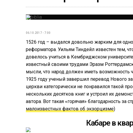
06.10.2017 - 7:00
1526 год – выдался довольно жарким для одног
реформатора. Уильям Тиндейл известен тем, ч
довелось учиться в Кембриджском университет
известный своими трудами Эразм Роттердамски
мысли, что народ должен иметь возможность ч
1925 году ученый завершил перевод Нового зав
церкви категорически не понравился такой про
нескольких десятков книг и устроил их демонс
автора. Вот такая «горячая» благодарность за 
малоизвестных фактов об экзорцизме
)
Кабаре в ква