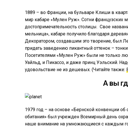
1889 – во Франции, на бульваре Клиши в квар
мир кабаре «Мулен Руж». Сотни французских м
достопримечательность столицы. Свое названи
мельница», кабаре получило благодаря деревя
Декоратором, создавшим это творение, был Л
придать заведению пикантный оттенок – тонки
Посетителями «Мулен Руж» были не только люд
Уайльд, и Пикассо, и даже принц Уэльский. Над
удовольствие не из дешевых. (Читайте также:
А вы гд
1979 год – на основе «Бернской конвенции об
обитания» был учрежден Всемирный день охран
наше внимание на умножающиеся с каждым г