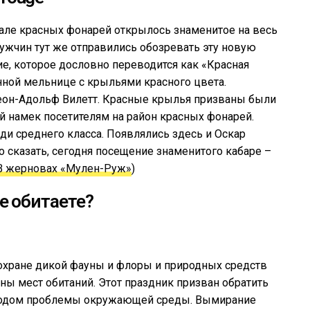
тале красных фонарей открылось знаменитое на весь
ужчин тут же отправились обозревать эту новую
е, которое дословно переводится как «Красная
нной мельнице с крыльями красного цвета.
еон-Адольф Вилетт. Красные крылья призваны были
й намек посетителям на район красных фонарей.
и среднего класса. Появлялись здесь и Оскар
о сказать, сегодня посещение знаменитого кабаре –
В жерновах «Мулен-Руж»
)
е обитаете?
 охране дикой фауны и флоры и природных средств
ы мест обитаний. Этот праздник призван обратить
одом проблемы окружающей среды. Вымирание