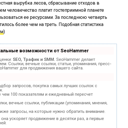
стная вырубка лесов, сбрасывание отходов в
чем человечество платит гостеприимной планете
льзоваться ее ресурсами. За последнюю четверть
илось более чем на треть. Подобная статистика
ым
)
кальные возможности от SeoHammer
ценки:
SEO, Трафик и SMM.
SeoHammer делает
м. Ссылки, вечные ссылки, статьи, упоминания, пресс-
eoHammer для продвижения вашего сайта.
одбор запросов, покупка самых лучших ссылок с
к.
е чем 100 показателям и ежедневный пересчет
ки, вечные ссылки, публикации (упоминания, мнения,
акже запросы, на которые нужно обратить внимание.
, она ускоряет продвижение в десятки раз, а первые
ней.