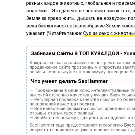
разных видов животных, глобальная и повсеме
водоемы… Это далеко не полный список того, 
Земля за право жить, дышать ее воздухом, по
века биологическое разнообразие Земли сократ
ужасает. (Читайте также:
Суд за секс с животн
Забиваем Сайты В ТОП КУВАЛДОЙ - Уни
Каждая ссылка анализируется по трем пакетам о
продвижение сайта прозрачным и простым занятие
релизы - используйте по максимуму потенциал S
Что умеет делать SeoHammer
— Продвижение в один клик, интеллектуальный п
высокой степенью качества у лучших бирж ссыло
— Регулярная проверка качества ссылок по боле
показателей качества проекта.
— Все известные форматы ссылок: арендные ссыл
отзывы, статьи, пресс-релизы).
— SeoHammer покажет, где рост или падение, а т
SeoHammer еще предоставляет технологию
Буст
результаты появляются уже в течение первых 7 д