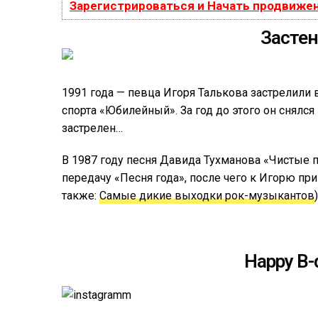
Зарегистрироваться и Начать продвиже
Засте
1991 года — певца Игоря Талькова застрелили
спорта «Юбилейный». За год до этого он снялся
застрелен…
В 1987 году песня Давида Тухманова «Чистые 
передачу «Песня года», после чего к Игорю пр
также:
Cамые дикие выходки рок-музыкантов
)
Happy B-