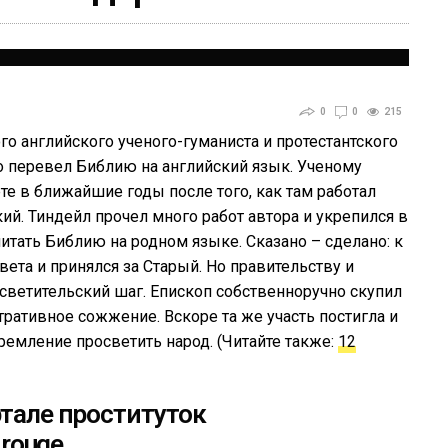
0
0
215
о английского ученого-гуманиста и протестантского
то перевел Библию на английский язык. Ученому
е в ближайшие годы после того, как там работал
й. Тиндейл прочел много работ автора и укрепился в
итать Библию на родном языке. Сказано – сделано: к
ета и принялся за Старый. Но правительству и
светительский шаг. Епископ собственноручно скупил
тративное сожжение. Вскоре та же участь постигла и
стремление просветить народ. (Читайте также:
12
ртале проституток