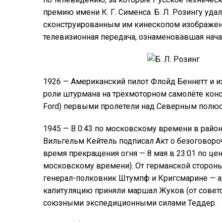
премию имени К. Г. Сименса. Б. Л. Розингу уд
сконструированным им кинескопом изображени
телевизионная передача, ознаменовавшая нача
1926 — Американский пилот Флойд Беннетт и 
роли штурмана на трёхмоторном самолёте конст
Ford) первыми пролетели над Северным полюсо
1945 — В 0:43 по московскому времени в рай
Вильгельм Кейтель подписал Акт о безоговоро
время прекращения огня — 8 мая в 23:01 по це
московскому времени). От германской сторон
генерал-полковник Штумпф и Кригсмарине — 
капитуляцию приняли маршал Жуков (от совет
союзными экспедиционными силами Теддер.