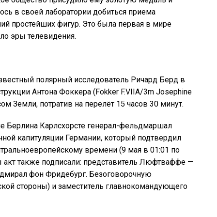
алось в своей лаборатории добиться приема
й простейших фигур. Это была первая в мире
ло эры телевидения.
известный полярный исследователь Ричард Берд в
рукции Антона Фоккера (Fokker F.VIIA/3m Josephine
м Земли, потратив на перелёт 15 часов 30 минут.
оне Берлина Карлсхорсте генерал-фельдмаршал
чной капитуляции Германии, который подтвердил
нтральноевропейскому времени (9 мая в 01:01 по
ы акт также подписали: представитель Люфтваффе —
адмирал фон Фридебург. Безоговорочную
ской стороны) и заместитель главнокомандующего