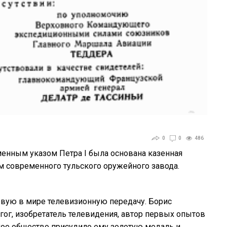
0
0
486
енным указом Петра I была основана казенная
ем современного тульского оружейного завода.
ервую в мире телевизионную передачу. Борис
гог, изобретатель телевидения, автор первых опытов
кое общество присудило ему золотую медаль и