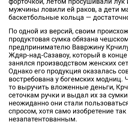
форточкой, летом просушивали лук 
мужчины ловили ей раков, а дети м
баскетбольные кольца — достаточно
По одной из версий, своим происх
продуктовая сумка обязана чешско
предпринимателю Вавржину Крчилу
Ждяр-над-Сазавоу, который в конце 
занялся производством женских сет
Однако его продукция оказалась со
востребована у богемских модниц. Ч
то выручить вложенные деньги, Кр
сеточкам ручки и выдал их за сумк
неожиданно они стали пользоватьс
спросом, хотя само изобретение так
незапатентованным.