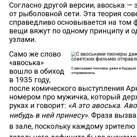
Согласно другой версии, авоська — 
от рыболовной сети. Эта теория со
справедливо основывается на том ф
вещи вяжут по одному принципу и 
узлами.
Само же слово
«авоська»
С авоськами пионеры даже в будущее 
вошло в обиход
отправлялись
в 1935 году,
после комического выступления Ар
номером про мужичка, который держ
руках и говорит:
«А это авоська. Аво
нибудь в ней принесу»
.
Фраза вызва
в зале, поскольку каждому зрителю 