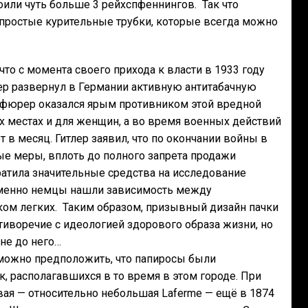
оили чуть больше 3 рейхспфеннингов. Так что
 простые курительные трубки, которые всегда можно
то с момента своего прихода к власти в 1933 году
ер развернул в Германии активную антитабачную
фюрер оказался ярым противником этой вредной
 местах и для женщин, а во время военных действий
 в месяц. Гитлер заявил, что по окончании войны в
е меры, вплоть до полного запрета продажи
ратила значительные средства на исследование
Именно немцы нашли зависимость между
ком легких. Таким образом, призывный дизайн пачки
тиворечие с идеологией здорового образа жизни, но
не до него…
 можно предположить, что папиросы были
, располагавшихся в то время в этом городе. При
ая — относительно небольшая Laferme — ещё в 1874