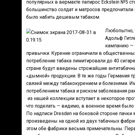
популярных в вермахте папирос Eckstein №5 ст
большинство солдат и матросов предпочитали
было набить дешевым табаком.
Любопытно, ч
Адольф Гитл
кампанию — 
привычки. Курение ограничили в общественных
потребление табака лимитировали до 40 сигарет
стране будут введены строжайшие антитабачны
«дымной» продукции. В те же годы Германия т
связей между табакокурением и болезнями. 
потреблением табака и риском заболевания ра
из нашей коллекции вступает в некоторое про
что поделать — видимо, в военное время было 
По надписи Dresden на боковой стороне пачки
произведены на одной из двух табачных фабрик
этом обе фабрики весьма примечательны. Перв