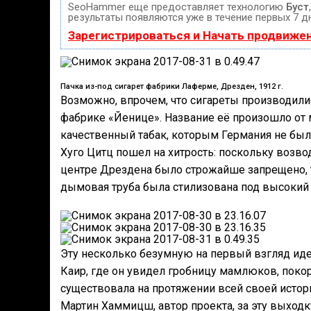
SeoHammer еще предоставляет технологию
Буст
результаты появляются уже в течение первых 7 д
Зарегистрироваться и Начать продвиже
Пачка из-под сигарет фабрики Лаферме, Дрезден, 1912 г.
Возможно, впрочем, что сигареты производили
фабрике «Йенице». Название её произошло от 
качественный табак, которым Германия не был
Хуго Цитц пошел на хитрость: поскольку возв
центре Дрездена было строжайше запрещено, т
дымовая труба была стилизована под высокий 
Эту несколько безумную на первый взгляд ид
Каир, где он увидел гробницу мамлюков, пок
существовала на протяжении всей своей истор
Мартин Хаммицш, автор проекта, за эту выходк