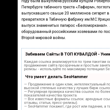
году была выкуплена русским купцом Робертом
Петербурге табачного треста «Лаферм», погло
выпускавшего свыше 20 миллионов сигарет в
превратился в Табачную фабрику им.М.С.Урицко
выпуск знаменитых папирос «Беломорканал». А
оборудованный российскими хозяевами по посл
Второй мировой войны.
Забиваем Сайты В ТОП КУВАЛДОЙ - Уни
Каждая ссылка анализируется по трем пакетам о
продвижение сайта прозрачным и простым занятие
релизы - используйте по максимуму потенциал S
Что умеет делать SeoHammer
— Продвижение в один клик, интеллектуальный п
высокой степенью качества у лучших бирж ссыло
— Регулярная проверка качества ссылок по боле
показателей качества проекта.
— Все известные форматы ссылок: арендные ссыл
отзывы, статьи, пресс-релизы).
— SeoHammer покажет, где рост или падение, а т