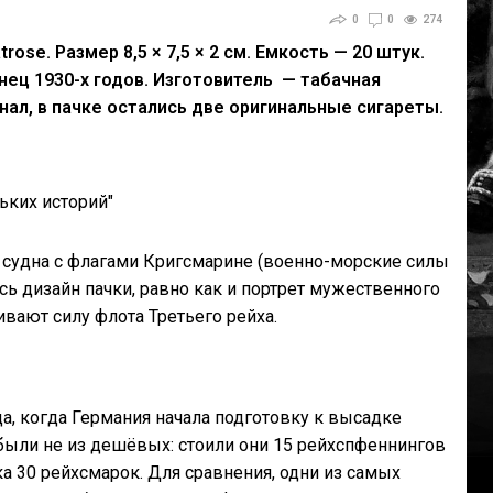
0
0
274
ose. Размер 8,5 × 7,5 × 2 см. Емкость — 20 штук.
ец 1930-х годов. Изготовитель — табачная
нал, в пачке остались две оригинальные сигареты.
х судна с флагами Кригсмарине (военно-морские силы
ь дизайн пачки, равно как и портрет мужественного
вают силу флота Третьего рейха.
да, когда Германия начала подготовку к высадке
, были не из дешёвых: стоили они 15 рейхспфеннингов
ка 30 рейхсмарок. Для сравнения, одни из самых