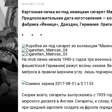
30.09.2017 - 11:00
Картонная пачка из-под немецких сигарет Matr
Предположительная дата изготовления — кон
фабрика «Йенице», Дрезден, Германия. Ориги
* * *
На этой пачке начала 1940-х годов три военны
фашистской Германии) режут волны океана. Вес
матроса в правом верхнем углу лишь подчерки
Скорее всего, сигареты выпускались с 1939 го
морского десанта в Англии. Сигареты, к слову
при средней зарплате солдата на фронте поряд