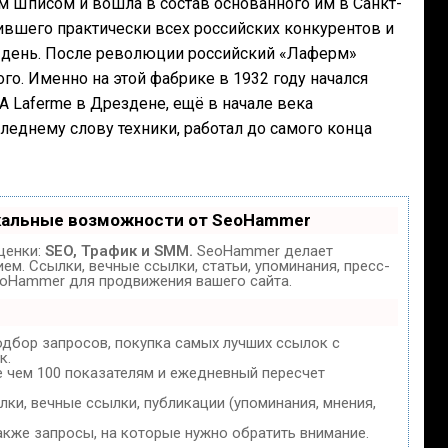
 Шписом и вошла в состав основанного им в Санкт-
тившего практически всех российских конкурентов и
 день. После революции российский «Лаферм»
го. Именно на этой фабрике в 1932 году начался
 Laferme в Дрездене, ещё в начале века
еднему слову техники, работал до самого конца
кальные возможности от SeoHammer
ценки:
SEO, Трафик и SMM.
SeoHammer делает
м. Ссылки, вечные ссылки, статьи, упоминания, пресс-
eoHammer для продвижения вашего сайта.
одбор запросов, покупка самых лучших ссылок с
к.
е чем 100 показателям и ежедневный пересчет
ки, вечные ссылки, публикации (упоминания, мнения,
акже запросы, на которые нужно обратить внимание.