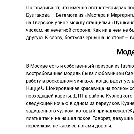
Поговаривают, что именно этот кот-призрак п
Булгакова — Бегемота из «Мастера и Маргарит
на Тверской улице между станциями «Пушкинс
числам, на нечетной стороне. Как ни в чем не б
другую. К слову, бояться черныша не стоит — в
Мод
В Москве есть и собственный призрак из fashi
востребованная модель была любовницей Савв
работу в роскошном экипаже, когда вдруг услы
Ницце!» Шокированная красавица на полном хо
проходящей кареты. ДТП в районе Кузнецкого 
следующей ночью в одном из переулков Кузнец
задушенного чулком, который принадлежал Ж
платье так и не нашел покоя. Говорят, девушка
переулкам, не касаясь ногами дороги.