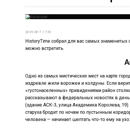
20.09.2017 - 17:00
HistoryTime собрал для вас самых знаменитых 
можно встретить.
А
Одно из самых мистических мест на карте горо
издревле жили ворожеи и колдуны. Если верить
«густонаселенных» привидениями район столи
рассказывают в федеральных новостях в день 
(здание АСК-3, улица Академика Королева, 19
старуха бродит по ночам по пустынным коридор
человека — начинает шептать что-то ему на ух