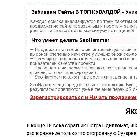
Забиваем Сайты В ТОП КУВАЛДОЙ - Уни
Каждая ссылка анализируется по трем пакетам о
продвижение сайта прозрачным и простым занятие
релизы - используйте по максимуму потенциал S
Что умеет делать SeoHammer
— Продвижение в один клик, интеллектуальный п
высокой степенью качества у лучших бирж ссыло
— Регулярная проверка качества ссылок по боле
показателей качества проекта.
— Все известные форматы ссылок: арендные ссыл
отзывы, статьи, пресс-релизы).
— SeoHammer покажет, где рост или падение, а т
SeoHammer еще предоставляет технологию
Буст
результаты появляются уже в течение первых 7 д
Зарегистрироваться и Начать продвиже
Як
В конце 18 века соратник Петра I, дипломат, 
распоряжение только что отстроенную Сухарев