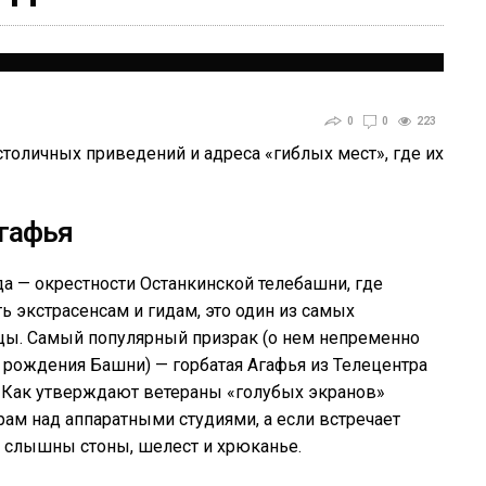
0
0
223
столичных приведений и адреса «гиблых мест», где их
гафья
да — окрестности Останкинской телебашни, где
 экстрасенсам и гидам, это один из самых
цы. Самый популярный призрак (о нем непременно
рождения Башни) — горбатая Агафья из Телецентра
). Как утверждают ветераны «голубых экранов»
ам над аппаратными студиями, а если встречает
о: слышны стоны, шелест и хрюканье.