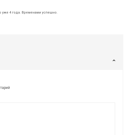
р уже 4 года. Временами успешно.
нтарий