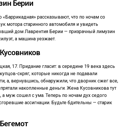
зин Берии
 «Баррикадная» рассказывают, что по ночам со
ук мотора старинного автомобиля и увидеть
 бывший дом Лаврентия Берии — призрачный лимузин
илуэт, а машина уезжает.
 Кусовников
кая, 17. Придание гласит: в середине 19 века здесь
купцов-скряг, которые никогда не подавали
, а, вернувшись, обнаружили, что дворник сжег все,
и прятали накопленные деньги. Жена Кусовникова тут
, а муж сошел с ума. Теперь по ночам дух седого
 сгоревшие ассигнации. Будьте бдительны — старик
 Бегемот