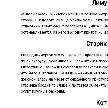
Лиму
Жители Малой Никитской улицы в районе метро
стороны Садового кольца можно услышатть зв
отдаленный свет фар. У посольства Туниса —
останавливается, из него выходит призрачный с
Старик
Еще один «чертов угол» — дом по адресу Мясниц
жили супруги Кусовниковы — зажиточная пара 
милостыню. Однажды скупердяи поехали в гости
что было в их печке — а ведь именно в ней он
же скончалась на месте от сердечного приступа
старичка бродит по улице и пытается обменять
сулит крупные расходы.
Кот