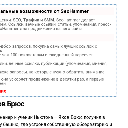
кальные возможности от SeoHammer
ценки:
SEO, Трафик и SMM.
SeoHammer делает
м. Ссылки, вечные ссылки, статьи, упоминания, пресс-
eoHammer для продвижения вашего сайта.
одбор запросов, покупка самых лучших ссылок с
к.
е чем 100 показателям и ежедневный пересчет
ки, вечные ссылки, публикации (упоминания, мнения,
акже запросы, на которые нужно обратить внимание.
, она ускоряет продвижение в десятки раз, а первые
ней.
ние
ов Брюс
инженер и ученик Ньютона — Яков Брюс получил в
у башню, где устроил собственную обсерваторию и