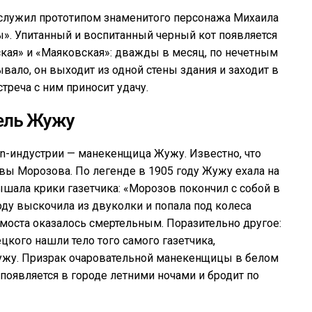
ослужил прототипом знаменитого персонажа Михаила
ы». Упитанный и воспитанный черный кот появляется
кая» и «Маяковская»: дважды в месяц, по нечетным
ывало, он выходит из одной стены здания и заходит в
стреча с ним приносит удачу.
ель Жужу
on-индустрии — манекенщица Жужу. Известно, что
ы Морозова. По легенде в 1905 году Жужу ехала на
шала крики газетчика: «Морозов покончил с собой в
ду выскочила из двуколки и попала под колеса
моста оказалось смертельным. Поразительно другое:
кого нашли тело того самого газетчика,
ужу. Призрак очаровательной манекенщицы в белом
 появляется в городе летними ночами и бродит по