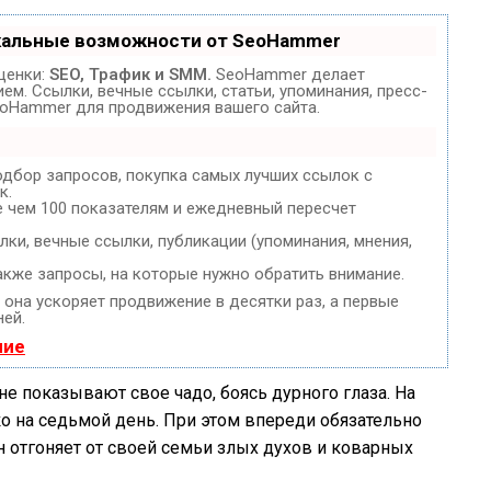
кальные возможности от SeoHammer
ценки:
SEO, Трафик и SMM.
SeoHammer делает
м. Ссылки, вечные ссылки, статьи, упоминания, пресс-
eoHammer для продвижения вашего сайта.
одбор запросов, покупка самых лучших ссылок с
к.
е чем 100 показателям и ежедневный пересчет
ки, вечные ссылки, публикации (упоминания, мнения,
акже запросы, на которые нужно обратить внимание.
, она ускоряет продвижение в десятки раз, а первые
ней.
ние
е показывают свое чадо, боясь дурного глаза. На
 на седьмой день. При этом впереди обязательно
н отгоняет от своей семьи злых духов и коварных