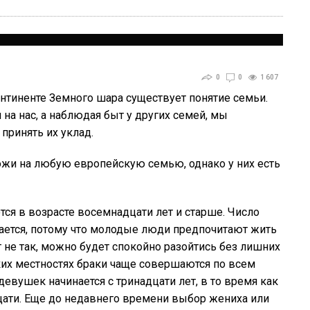
0
0
1 607
нтиненте Земного шара существует понятие семьи.
на нас, а наблюдая быт у других семей, мы
принять их уклад.
ожи на любую европейскую семью, однако у них есть
ся в возрасте восемнадцати лет и старше. Число
ется, потому что молодые люди предпочитают жить
т не так, можно будет спокойно разойтись без лишних
ских местностях браки чаще совершаются по всем
вушек начинается с тринадцати лет, в то время как
ати. Еще до недавнего времени выбор жениха или