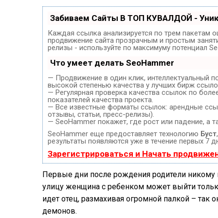
Забиваем Сайты В ТОП КУВАЛДОЙ - Уни
Каждая ссылка анализируется по трем пакетам о
продвижение сайта прозрачным и простым занятие
релизы - используйте по максимуму потенциал S
Что умеет делать SeoHammer
— Продвижение в один клик, интеллектуальный п
высокой степенью качества у лучших бирж ссыло
— Регулярная проверка качества ссылок по боле
показателей качества проекта.
— Все известные форматы ссылок: арендные ссыл
отзывы, статьи, пресс-релизы).
— SeoHammer покажет, где рост или падение, а т
SeoHammer еще предоставляет технологию
Буст
результаты появляются уже в течение первых 7 д
Зарегистрироваться и Начать продвиже
Первые дни после рождения родители никому н
улицу женщина с ребенком может выйти только
идет отец, размахивая огромной палкой – так о
демонов.