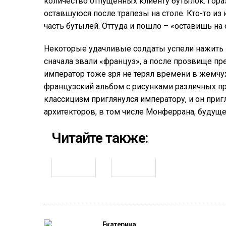
количество отпущенных клиенту бутылок. Гораз
оставшуюся после трапезы на столе. Кто-то из 
часть бутылей. Оттуда и пошло – «оставишь на 
Некоторые удачливые солдаты успели нажить
сначала звали «француз», а после прозвище п
император тоже зря не терял времени в жемчу
французский альбом с рисунками различных п
классицизм приглянулся императору, и он при
архитекторов, в том числе Монферрана, будуще
Читайте также:
Екатерина