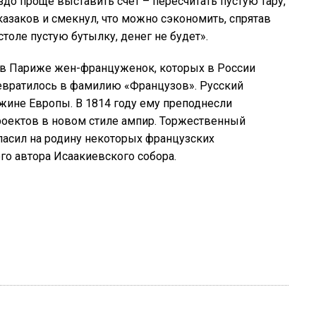
до проще выставить счет – пересчитать пустую тару,
казаков и смекнул, что можно сэкономить, спрятав
столе пустую бутылку, денег не будет».
 в Париже жен-француженок, которых в России
ревратилось в фамилию «Французов». Русский
жине Европы. В 1814 году ему преподнесли
роектов в новом стиле ампир. Торжественный
гласил на родину некоторых французских
го автора Исаакиевского собора.