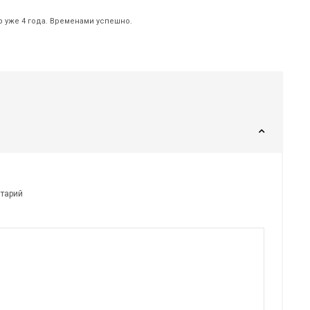
р уже 4 года. Временами успешно.
нтарий