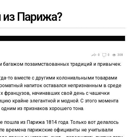
и из Парижа?
0
0
308
м багажом позаимствованных традиций и привычек.
гда-то вместе с другими колониальными товарами
ароматный напиток оставался непризнанным в среде
ых французов, начинавших свой день с чашечки
ицию крайне элегантной и модной. С этого момента
я одним из признаков хорошего тона.
же пошла из Парижа 1814 года. Только вот делалось
 В те времена парижские официанты не учитывали