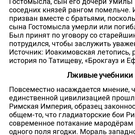
Гостомысла, сын его дочери Умилы 
соседних князей рангом помельче. 
призван вместе с братьями, поскол
сына Гостомысла умерли или погибл
Был принят по уговору со старейшин
потрудился, чтобы заслужить уважен
Источник: Иоакимовская летопись, 
история по Татищеву, «Брокгауз и Ефр
Лживые учебники
Повсеместно насаждается мнение, ч
единственной цивилизацией прошл
Римская Империя, образец законнос
общем-то, что гладиаторские бои Ри
современное потакание мародёрам 
одного поля ягодки. Мораль западн