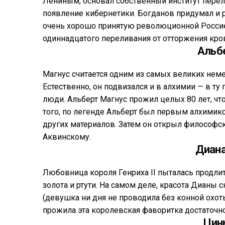
Лениным, основал собственный институт перел
появление кибернетики. Богданов придумал и 
очень хорошо принятую революционной Россией
одиннадцатого переливания от отторжения кро
Альб
Магнус считается одним из самых великих нем
Естественно, он подвизался и в алхимии — в ту
люди. Альберт Магнус прожил целых 80 лет, чт
того, по легенде Альберт был первым алхимико
других материалов. Затем он открыл философс
Аквинскому.
Диана
Любовница короля Генриха II пыталась продли
золота и ртути. На самом деле, красота Дианы
(девушка ни дня не проводила без конной охоты
прожила эта королевская фаворитка достаточно 
Цин