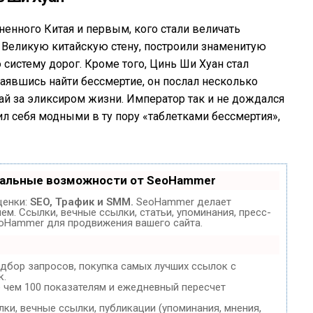
нного Китая и первым, кого стали величать
 Великую китайскую стену, построили знаменитую
систему дорог. Кроме того, Цинь Ши Хуан стал
аявшись найти бессмертие, он послал несколько
ай за эликсиром жизни. Император так и не дождался
л себя модными в ту пору «таблетками бессмертия»,
кальные возможности от SeoHammer
ценки:
SEO, Трафик и SMM.
SeoHammer делает
м. Ссылки, вечные ссылки, статьи, упоминания, пресс-
eoHammer для продвижения вашего сайта.
одбор запросов, покупка самых лучших ссылок с
к.
е чем 100 показателям и ежедневный пересчет
и, вечные ссылки, публикации (упоминания, мнения,