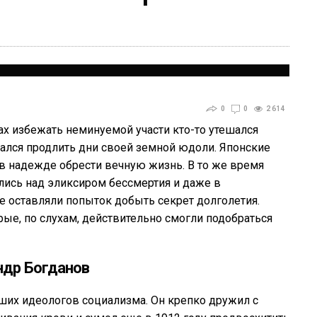
0
0
2 614
ах избежать неминуемой участи кто-то утешался
тался продлить дни своей земной юдоли. Японские
 в надежде обрести вечную жизнь. В то же время
ились над эликсиром бессмертия и даже в
 оставляли попыток добыть секрет долголетия.
е, по слухам, действительно смогли подобраться
ндр Богданов
ших идеологов социализма. Он крепко дружил с