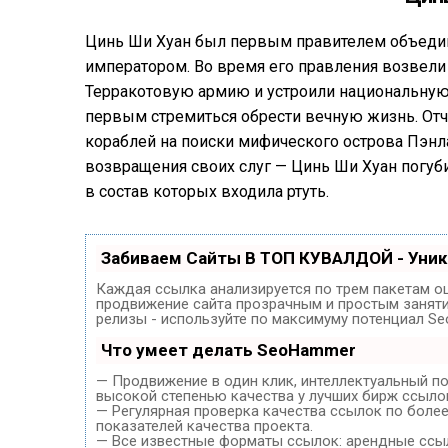
Цинь Ши Хуан был первым правителем объедине
императором. Во время его правления возвели
Терракотовую армию и устроили национальную 
первым стремиться обрести вечную жизнь. Отч
кораблей на поиски мифического острова Пэнл
возвращения своих слуг — Цинь Ши Хуан погуби
в состав которых входила ртуть.
Забиваем Сайты В ТОП КУВАЛДОЙ - Уни
Каждая ссылка анализируется по трем пакетам о
продвижение сайта прозрачным и простым занятие
релизы - используйте по максимуму потенциал S
Что умеет делать SeoHammer
— Продвижение в один клик, интеллектуальный п
высокой степенью качества у лучших бирж ссыло
— Регулярная проверка качества ссылок по боле
показателей качества проекта.
— Все известные форматы ссылок: арендные ссылк