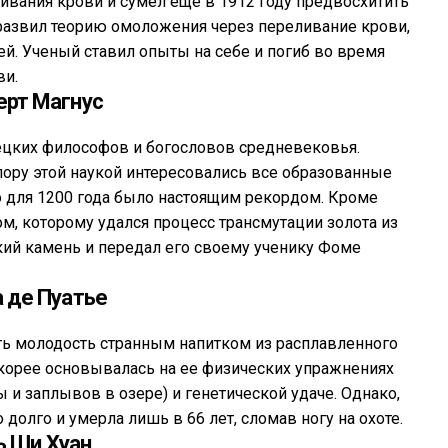
ивания крови и сумел еще в 1912 году предвосхитить
развил теорию омоложения через переливание крови,
. Ученый ставил опыты на себе и погиб во время
ви.
ерт Магнус
ецких философов и богословов средневековья.
 пору этой наукой интересовались все образованные
о для 1200 года было настоящим рекордом. Кроме
м, которому удался процесс трансмутации золота из
кий камень и передал его своему ученику Фоме
 де Пуатье
ть молодость странным напитком из расплавленного
 скорее основывалась на ее физических упражнениях
 и заплывов в озере) и генетической удаче. Однако,
долго и умерла лишь в 66 лет, сломав ногу на охоте.
ь Ши Хуан