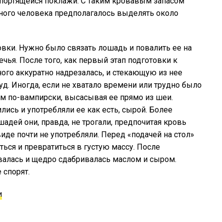
опортящейся поклажи. С таким кровавым запасом
одного человека предполагалось выделять около
вки. Нужно было связать лошадь и повалить ее на
чья. После того, как первый этап подготовки к
ого аккуратно надрезалась, и стекающую из нее
д. Иногда, если не хватало времени или трудно было
м по-вампирски, высасывая ее прямо из шеи.
ись и употребляли ее как есть, сырой. Более
адей они, правда, не трогали, предпочитая кровь
иде почти не употребляли. Перед «подачей на стол»
ься и превратиться в густую массу. После
валась и щедро сдабривалась маслом и сыром.
 спорят.
и