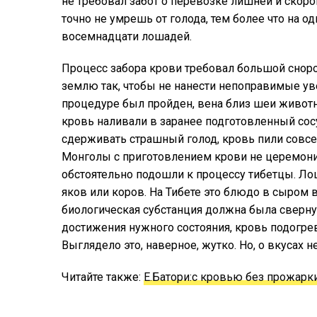
не требовал забот о перевозке лишней и скор
точно не умрешь от голода, тем более что на 
восемнадцати лошадей.
Процесс забора крови требовал большой сноро
землю так, чтобы не нанести непоправимые уве
процедуре был пройден, вена близ шеи животн
кровь наливали в заранее подготовленный сосу
сдерживать страшный голод, кровь пили совсе
Монголы с приготовлением крови не церемонил
обстоятельно подошли к процессу тибетцы. Лош
яков или коров. На Тибете это блюдо в сыром в
биологическая субстанция должна была свернут
достижения нужного состояния, кровь подогре
Выглядело это, наверное, жутко. Но, о вкусах не
Читайте также:
Е.Батори:с кровью без прожарк