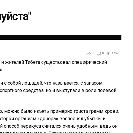
луйста"
0
0
1 943
 и жителей Тибета существовал специфический
х.
 с собой лошадей, что называется, с запасом.
спортного средства, но и выступали в роли полевой
го, можно было изъять примерно триста грамм крови.
оторой организм «донора» восполнял убытки, и
й способ перекуса считался очень удобным, ведь он