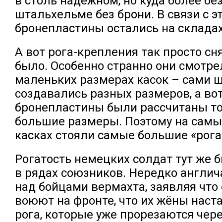
в столь надёжном, но куда более б
штальхельме без брони. В связи с э
бронепластины остались на складах
А вот рога-крепления так просто сн
было. Особенно странно они смотре
маленьких размерах касок – сами
создавались разных размеров, а во
бронепластины были рассчитаны т
большие размеры. Поэтому на самы
касках стояли самые большие «рога
Рогатость немецких солдат тут же
в рядах союзников. Нередко англи
над бойцами вермахта, заявляя что 
воюют на фронте, что их жёны наст
рога, которые уже прорезаются чер