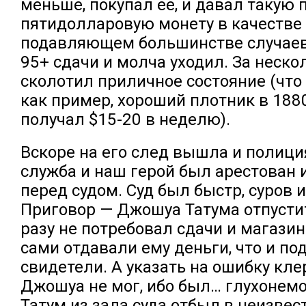
меньше, покупал ее, и давал такую 
пятидолларовую монету в качестве 
подавляющем большинстве случаев 
95+ сдачи и молча уходил. За неско
сколотил приличное состояние (что 
как пример, хороший плотник в 188
получал $15-20 в неделю).
Вскоре на его след вышла и полици
служба и наш герой был арестован 
перед судом. Суд был быстр, суров 
Приговор — Джошуа Татума отпустит
разу не потребовал сдачи и магази
сами отдавали ему деньги, что и п
свидетели. А указать на ошибку кл
Джошуа не мог, ибо был… глухонем
Татум из зала суда отбыл в неизвес