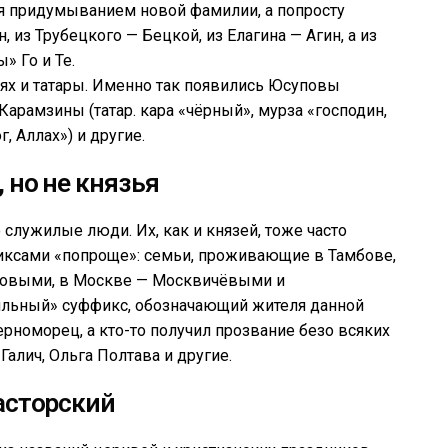
бя придумыванием новой фамилии, а попросту
, из Трубецкого — Бецкой, из Елагина — Агин, а из
 Го и Те.
ях и татары. Именно так появились Юсуповы
Карамзины (татар. кара «чёрный», мурза «господин,
г, Аллах») и другие.
 но не князья
 служилые люди. Их, как и князей, тоже часто
фиксами «попроще»: семьи, проживающие в Тамбове,
новыми, в Москве — Москвичёвыми и
льный» суффикс, обозначающий жителя данной
рноморец, а кто-то получил прозвание безо всяких
алич, Ольга Полтава и другие.
асторский