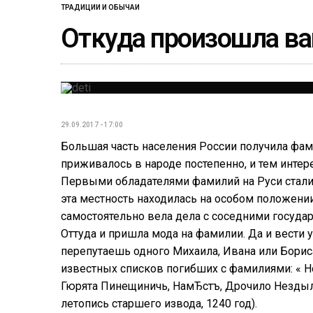
ТРАДИЦИИ И ОБЫЧАИ
Откуда произошла в
29.09.2017 - 17:00
Большая часть населения России получила фами
приживалось в народе постепенно, и тем интере
Первыми обладателями фамилий на Руси стали 
эта местность находилась на особом положении
самостоятельно вела дела с соседними госуда
Оттуда и пришла мода на фамилии. Да и вести у
перепутаешь одного Михаила, Ивана или Бориса
известных списков погибших с фамилиями: « Н
Гюрята Пинещиничь, НамЂстъ, Дрочило Незды
летопись старшего извода, 1240 год).