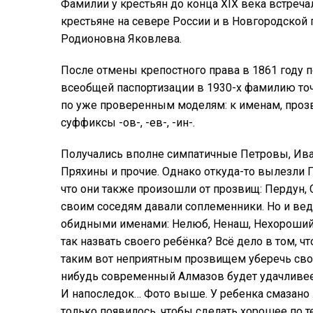
Фамилии у крестьян до конца XIX века встреч
крестьяне на севере России и в Новгородской
Родионовна Яковлева.
После отмены крепостного права в 1861 году п
всеобщей паспортизации в 1930-х фамилию то
по уже проверенным моделям: к именам, проз
суффиксы -ов-, -ев-, -ин-.
Получались вполне симпатичные Петровы, Ив
Пряхины и прочие. Однако откуда-то вылезли 
что они также произошли от прозвищ: Пердун, 
своим соседям давали соплеменники. Но и вед
обидными именами: Нелюб, Ненаш, Нехороший,
так назвать своего ребёнка? Всё дело в том, 
таким вот неприятным прозвищем уберечь своё ч
нибудь современный Алмазов будет удачливее
И напоследок… Фото выше. У ребенка смазано 
только появилось, чтобы сделать хорошее по 