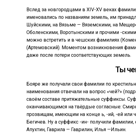
Вслед за новгородцами в XIV-XV веках фамили
именовались по названиям земель, им принад
Шуйскими, на Вязьме — Вяземскими, на Мещере
Оболенскими, Воротынскими и прочими -скими. 
можно встретить и в чешских фамилиях (Коменс
(Артемовский). Моментом возникновения фамил
даже после потери соответствующих земель.
Ты че
Бояре же получали свои фамилии по крестильн
наименования отвечали на вопрос «чей?» (подр
своём составе притяжательные суффиксы. Суф
оканчивающимся на твёрдые согласные: Смирно
прозвищам, имеющим на конце ь, -ий, -ей или
Бегичев. Ну а суффикс -ин- получили фамилии, 
Апухтин, Гаврила — Гаврилин, Илья —Ильин.