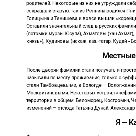
родителей. Некоторые из них не утруждали се
сокращали старую: так из Репнина родился Пнин
Голицына и Тенишева и вовсе вышли «корейцы»
Оставили значительный след в русских фамили
(потомки мурзы Юсупа), Ахматовы (хан Ахмат), 
князь»), Кудиновы (искаж. каз.-татар. Кудай «Бо
Местные,
После дворян фамилии стали получать и просто
называли по месту проживания, только с суф
стали Тамбовцевыми, в Вологде — Вологжани
Москвитиновыми. Некоторых устроил «нефами
территории в общем: Беломорец, Костромич, Че
изменений — отсюда Татьяна Дунай, Александр Г
Я — К