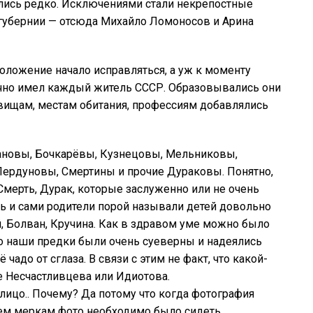
ались редко. Исключениями стали некрепостные
 губернии — отсюда Михайло Ломоносов и Арина
оложение начало исправляться, а уж к моменту
чно имел каждый житель СССР. Образовывались они
вищам, местам обитания, профессиям добавлялись
ановы, Бочкарёвы, Кузнецовы, Мельниковы,
Пердуновы, Смертины и прочие Дураковы. Понятно,
Смерть, Дурак, которые заслуженно или не очень
ь и сами родители порой называли детей довольно
 Болван, Кручина. Как в здравом уме можно было
что наши предки были очень суеверны и надеялись
адо от сглаза. В связи с этим не факт, что какой-
 Несчастливцева или Идиотова.
лицо.. Почему? Да потому что когда фотография
тем меркам фото необходимо было сидеть