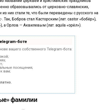
з названий церквей и христианских праздников
твенно образовывались от церковно-славянских,
из них стали те, что были переведены с русского на
 Так, Бобров стал Касторским (лат. castor «бобёр»),
, а Орлов — Аквилевым (лат. aquila «орёл»).
elegram-боте
снове вашего собственного Telegram-бота:
зкой;
иях;
т;
нальные посещения;
к вам;
латно.
ые» фамилии