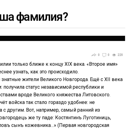
аша фамилия?
0
0
220
лии только ближе к концу XIX века. «Второе имя»
снее узнать, как это происходило.
знатные жители Великого Новгорода. Ещё с XII века
: получила статус независимой республики и
рствами вроде Великого княжества Литовского.
чёт войска так стало гораздо удобнее: не
 с другим. Вот, например, самый ранний из
овгородець же ту паде: Костянтинъ Луготиниць,
ловъ сынъ кожевника…» (Первая новгородская