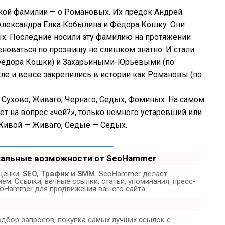
ской фамилии — о Романовых. Их предок Андрей
Александра Елка Кобылина и Фёдора Кошку. Они
. Последние носили эту фамилию на протяжении
еноваться по прозвищу не слишком знатно. И стали
 Фёдора Кошки) и Захарьиными-Юрьевыми (по
осле и вовсе закрепились в истории как Романовы (по
 Сухово, Живаго, Чернаго, Седых, Фоминых. На самом
твет на вопрос «чей?», только немного устаревший или
Живой — Живаго, Седые — Седых.
кальные возможности от SeoHammer
ценки:
SEO, Трафик и SMM.
SeoHammer делает
м. Ссылки, вечные ссылки, статьи, упоминания, пресс-
eoHammer для продвижения вашего сайта.
одбор запросов, покупка самых лучших ссылок с