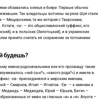
ями обзавелись князья и бояре. Первые обычно
лежавших. Так владельцы вотчины на реке Шуя стали
 — Мещерскими, та же история с Тверскими,
Кстати, -ск- — это общеславянский суффикс, его
кий), и в польских (Запотоцкий), и в украинских
ии принято считать её сохранение за потомками
й будешь?
ому имени родоначальника или его прозвищу: такие
азумевалось «чей сын?», «какого рода?») и имели в
фикс -ов- присоединялся к мирским именам,
й — Смирнов, Игнат — Игнатов. -Ев- — к именам и
 ч: Медведь — Медведев, Юрий — Юрьев, Бегич —
образованные от имён на гласные «а» и «я»: Апухта —