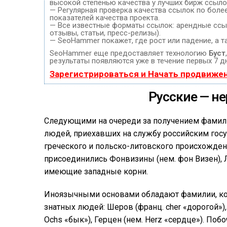
высокой степенью качества у лучших бирж ссыло
— Регулярная проверка качества ссылок по боле
показателей качества проекта.
— Все известные форматы ссылок: арендные ссыл
отзывы, статьи, пресс-релизы).
— SeoHammer покажет, где рост или падение, а т
SeoHammer еще предоставляет технологию
Буст
результаты появляются уже в течение первых 7 д
Зарегистрироваться и Начать продвиже
Русские — н
Следующими на очереди за получением фамили
людей, приехавших на службу российским госуд
греческого и польско-литовского происхождения
присоединились Фонвизины (нем. фон Визен), 
имеющие западные корни.
Иноязычными основами обладают фамилии, к
знатных людей: Шеров (франц. cher «дорогой»)
Ochs «бык»), Герцен (нем. Herz «сердце»). По