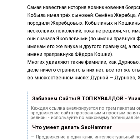
Самая известная история возникновения бояр
Кобыла имел трёх сыновей: Семёна Жеребца, 
породили Жеребцовых, Кобылиных и Кошкиных
нескольких поколений, пока не решили, что им
они сначала Яковлевыми (по имени правнука
именам его же внука и другого правнука), а п
имени праправнука Фёдора Кошки).
Многих удивляют такие фамилии, как Дурново,
деле ничего странного в них нет, всё тот же о
во множественном числе: Дурной — Дурново, 
Забиваем Сайты В ТОП КУВАЛДОЙ - Уни
Каждая ссылка анализируется по трем пакетам о
продвижение сайта прозрачным и простым занятие
релизы - используйте по максимуму потенциал S
Что умеет делать SeoHammer
— Продвижение в один клик, интеллектуальный п