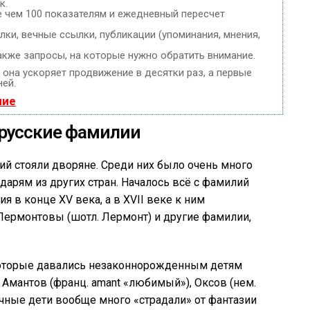
к.
е чем 100 показателям и ежедневный пересчет
ки, вечные ссылки, публикации (упоминания, мнения,
акже запросы, на которые нужно обратить внимание.
, она ускоряет продвижение в десятки раз, а первые
ней.
ние
ерусские фамилии
й стояли дворяне. Среди них было очень много
арям из других стран. Началось всё с фамилий
 в конце XV века, а в XVII веке к ним
Лермонтовы (шотл. Лермонт) и другие фамилии,
оторые давались незаконнорожденным детям
, Амантов (франц. amant «любимый»), Оксов (нем.
бочные дети вообще много «страдали» от фантазии