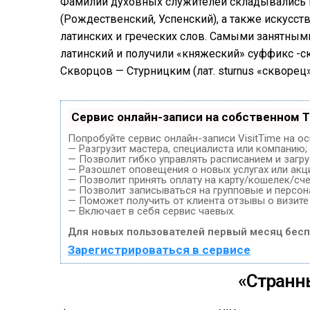
Фамилии духовных служителей складывались и
(Рождественский, Успенский), а также искусс
латинских и греческих слов. Самыми занятными 
латинский и получили «княжеский» суффикс -ск-.
Скворцов — Стурницким (лат. sturnus «скворец»)
Сервис онлайн-записи на собственном T
Попробуйте сервис онлайн-записи VisitTime на о
— Разгрузит мастера, специалиста или компанию;
— Позволит гибко управлять расписанием и загру
— Разошлет оповещения о новых услугах или акц
— Позволит принять оплату на карту/кошелек/сче
— Позволит записываться на групповые и персо
— Поможет получить от клиента отзывы о визите 
— Включает в себя сервис чаевых.
Для новых пользователей первый месяц бесп
Зарегистрироваться в сервисе
«Странн