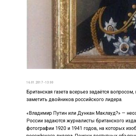
16.01.2017 - 13:00
Британская газета всерьез задаётся вопросом,
заметить двойников российского лидера.
«Владимир Путин или Дункан Маклауд?» — не
России задаются журналисты британского издан
фотографии 1920 и 1941 годов, на которых из
российского лидера. Поиски доступных объясн