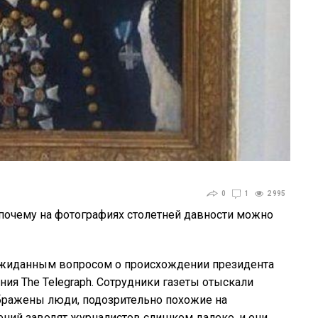
0
1
2 995
 почему на фотографиях столетней давности можно
ожиданным вопросом о происхождении президента
ия The Telegraph. Сотрудники газеты отыскали
ображены люди, подозрительно похожие на
ений заводят журналистов слишком далеко, и они