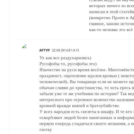
которых ничего из все
написан в этой статей
(конкретно Пропп и Аф
главное, заново источн
как-то неловко это всё
АРТУР
22.08.2016 В 14:15
Ух как все раздухарились)
Русофобы то, русофобы это)
Язычество на руси время весёлое. Многожёнств
праздненст, окропление идолов кровью ( некот
человеческой). Вы товарищи если не можете п
обычаи славян до христианства, то хоть ересь 
забыли уже те же учебники по истории? Так ве
интересного про огромное количество наложни
кровной вражде князей и братоубийстве.
У всех народов есть скелеты в шкафу. И те кто
оскорбляют людей более начитанных и информ
первую очередь стыдиться своего незнания, а н
глотку