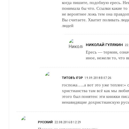
когда пишите, подобную ересь. Нев
понимала бы что. Ссылки какие то 
не вероятнее ложь тем она правдо
Вы считаете. Хватит поливать людей гряз
людей
НИКОЛАЙ ГУЛЯКИН
22
Ересь — термин, озн
иное, нежели то, что в
ТИТОВЪ IГОР
19.09.2018 В 07:26
госпожа…..а вот это уже теплее:» 
христианства там всё как мы люби
этого был понятен: эти книжки пи
ненавидящие дохристианскую ру
РУССКИЙ
22.08.2016 В 12:29