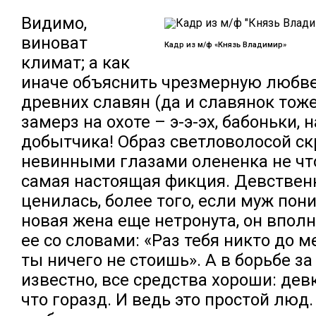
Видимо,
виноват
Кадр из м/ф «Князь Владимир»
климат; а как
иначе объяснить чрезмерную любв
древних славян (да и славянок тож
замерз на охоте – э-э-эх, бабоньки, 
добытчика! Образ светловолосой с
невинными глазами олененка не что
самая настоящая фикция. Девственн
ценилась, более того, если муж пони
новая жена еще нетронута, он впол
ее со словами: «Раз тебя никто до м
ты ничего не стоишь». А в борьбе за
известно, все средства хороши: девк
что горазд. И ведь это простой люд.