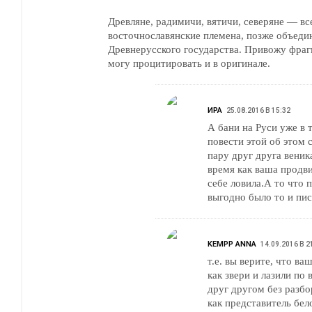
Древляне, радимичи, вятичи, северяне — вс
восточнославянские племена, позже объеди
Древнерусского государства. Привожу фраг
могу процитировать и в оригинале.
ИРА
25.08.2016 В 15:32
А бани на Руси уже в 
повести этой об этом 
пару друг друга веник
время как ваша продв
себе ловила.А то что 
выгодно было то и пис
KEMPP ANNA
14.09.2016 В 2
т.е. вы верите, что ва
как звери и лазили по
друг другом без разбо
как представитель бел