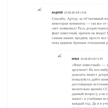
АНДРЕЙ
22.08.2016 В 14:36
Спасибо, Артур, за об’ективный вз
некоторые комменты — так все от 
свет появились! Русь дохристианс
факт известный, причем не вчера!
самым наших предков, просто все
пока церковь брачные отношения ре
ИЛЬЯ
22.08.2016 В 15:09
«Факт известный» — 
аргумент! Но кто-нибу
доказать инцест дохри
пожалуйста дайте кон
достоверные источник
желательно времён СС
данный вопрос), а не 
знают» и учебники истории, переп
каждый год. Да и в уч