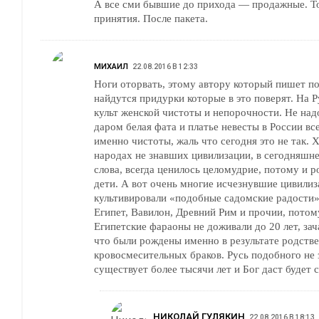
А все сми бывшие до прихода — продажные. То
принятия. После пакета.
МИХАИЛ
22.08.2016 В 12:33
Ноги оторвать, этому автору который пишет п
найдутся придурки которые в это поверят. На Руси с покон веку был
культ женской чистоты и непорочности. Не над
даром белая фата и платье невесты в России в
именно чистоты, жаль что сегодня это не так. Х
народах не знавших цивилизации, в сегодняшнем понимании этого
слова, всегда ценилось целомудрие, потому и 
дети. А вот очень многие исчезнувшие цивилизации как раз и
культивировали «подобные садомские радости», такие как Древний
Египет, Вавилон, Древний Рим и прочии, потому и сгинули в небытие.
Египетские фараоны не доживали до 20 лет, з
что были рождены именно в результате родств
кровосмесительных браков. Русь подобного не 
существует более тысячи лет и Бог даст будет 
НИКОЛАЙ ГУЛЯКИН
22.08.2016 В 18:13