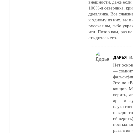
внешности, даже если
100%-я северянка, кри
древлянка. Все славян
к одному из них, вы и
русская вы, либо укра
итд. Позор вам, раз не
стыдитесь его.
ДАРЬЯ
15
Нет основ
— сомнит
фальсифи
Это не «В
концов. М
верить, ч
арфе и вк
наука гов
невероятн
ей верить
постыдног
развития 