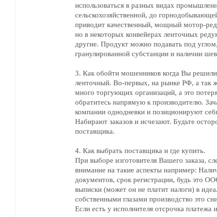
использоваться в разных видах промышленн
сельскохозяйственной, до горнодобывающей
приводит качественный, мощный мотор-ред
но в некоторых конвейерах ленточных реду
другие. Продукт можно подавать под углом
гранулированной субстанции и наличии шев
3. Как обойти мошенников когда Вы решили
ленточный. Во-первых, на рынке РФ, а так 
много торгующих организаций, а это потер
обратитесь напрямую к производителю. За
компании однодневки и позиционируют себя как производитель.
Набирают заказов и исчезают. Будьте осто
поставщика.
4. Как выбрать поставщика и где купить.
При выборе изготовителя Вашего заказа, сл
внимание на такие аспекты например: Нали
документов, срок регистрации, будь это О
выписки (может он не платит налоги) в идеа
собственными глазами производство это сн
Если есть у исполнителя отсрочка платежа 