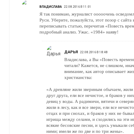
ВЛАДИСЛАВА
22.08.2016 В 11:01
Я так понимаю, журналист ооооочень осведомл
Руси. Уберите, пожалуйста, этот позор с сайта 
переписывать статью, перечитав «Повесть врем
подробный анализ. Ужас. «1984» наяву!
ДАРЬЯ
22.08.2016 В 18:48
Владислава, а Вы «Повесть времен
читали? Кажется, не слишком, ина
внимание, как автор описывает жиз
христианства:
«А древляне жили звериным обычаем, жили 
друг друга, ели все нечистое, и браков у ни
девиц у воды. А радимичи, вятичи и север
жили в лесу, как и все звери, ели все нечис
отцах и при снохах, и браков у них не быва
игрища между селами, и сходились на эти иг
всякие бесовские песни, и здесь умыкали се
ними; имели же по две и по три жены».