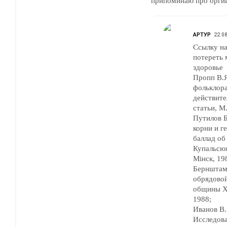
припоминаю про оргии
АРТУР
22.08
Ссылку на
потереть 
здоровье
Пропп В.Я
фольклора
действите
статьи, М
Путилов Б
корни и г
баллад об
Купальсюя
Мiнск, 19
Бернштам
обрядовой
общины XI
1988;
Иванов В.
Исследова