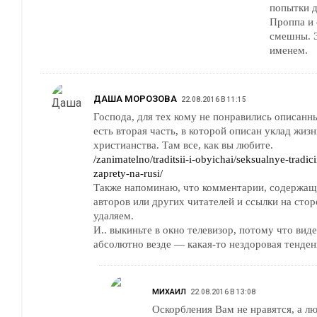
попытки 
Проппа и 
смешны. 
именем.
ДАША МОРОЗОВА
22.08.2016 В 11:15
Господа, для тех кому не понравились описанны
есть вторая часть, в которой описан уклад жи
христианства. Там все, как вы любите.
/zanimatelno/traditsii-i-obyichai/seksualnye-tradicii
zaprety-na-rusi/
Также напоминаю, что комментарии, содержащи
авторов или других читателей и ссылки на сто
удаляем.
И.. выкиньте в окно телевизор, потому что ви
абсолютно везде — какая-то нездоровая тенден
МИХАИЛ
22.08.2016 В 13:08
Оскорбления Вам не нравятся, а лю