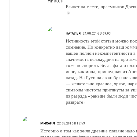
Египет на месте, преемников Древн
☺
НАТАЛЬЯ
24.08.2016 В 09:03
Истинность этой статьи можно пос
сомнение. Но конкретно ваш комм
вашей полной некомпетентности в
значимость целомудрия на протяже
тоже поспорила. Белая фата и плат
иное, как мода, пришедшая из Англ
назад. На Руси на свадьбу надевал
— желательно красное, яркое, наря
символы чистоты притянуты за уш
из разряда «раньше были люди чист
разврате»
МИХАИЛ
22.08.2016 В 12:53
Историю о том как жили древние славяне надо изучать 
греческих византийских историков, например таких как Геродот