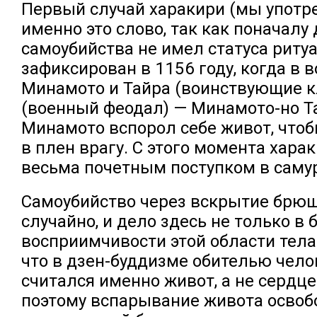
Первый случай харакири (мы употр
именно это слово, так как поначалу
самоубийства не имел статуса риту
зафиксирован в 1156 году, когда в 
Минамото и Тайра (воинствующие 
(военный феодал) — Минамото-но Т
Минамото вспорол себе живот, чтоб
в плен врагу. С этого момента хара
весьма почетным поступком в саму
Самоубийство через вскрытие брюш
случайно, и дело здесь не только в 
восприимчивости этой области тела.
что в дзен-буддизме обителью чел
считался именно живот, а не сердце
поэтому вспарывание живота освоб