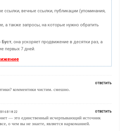
 ссылки, вечные ссылки, публикации (упоминания,
е, а также запросы, на которые нужно обратить
ю
Буст
, она ускоряет продвижение в десятки раз, а
е первых 7 дней.
вижение
ОТВЕТИТЬ
ритики? комментики чистим. смешно.
ОТВЕТИТЬ
2016 В 18:22
ернет — это единственный исчерпывающий источник
все, о чем вы не знаете, является наркоманией.