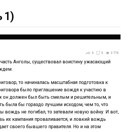
 1)
0
0
3 774
часть Анголы, существовал воистину ужасающий
ождем.
говор, то начиналась масштабная подготовка к
иговора было приглашение вождя к участию в
х он должен был быть смелым и решительным, и
ть была бы гораздо лучшим исходом, чем то, что
 вождь не погибал, то затевали новую войну. И вот,
вь их кампания проваливается, и ловкий вождь
ает своего бывшего правителя. Но и на этом