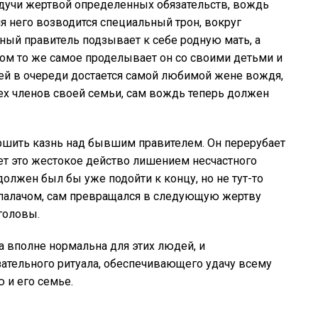
удучи жертвой определенных обязательств, вождь
я него возводится специальный трон, вокруг
ный правитель подзывает к себе родную мать, а
том то же самое проделывает он со своими детьми и
ей в очереди достается самой любимой жене вождя,
ех членов своей семьи, сам вождь теперь должен
ршить казнь над бывшим правителем. Он перерубает
ает это жестокое действо лишением несчастного
должен был бы уже подойти к концу, но не тут-то
л палачом, сам превращался в следующую жертву
 головы.
а вполне нормальна для этих людей, и
зательного ритуала, обеспечивающего удачу всему
 и его семье.