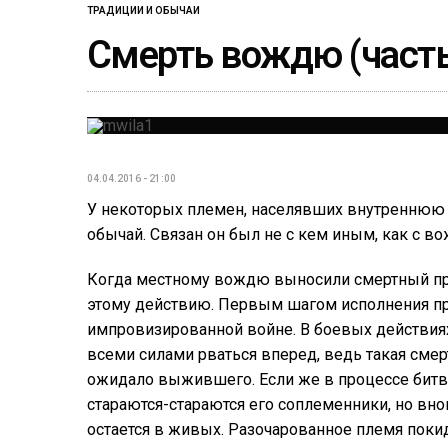
ТРАДИЦИИ И ОБЫЧАИ
Смерть вождю (часть
04.04.2016 - 21:00
У некоторых племен, населявших внутреннюю 
обычай. Связан он был не с кем иным, как с в
Когда местному вождю выносили смертный при
этому действию. Первым шагом исполнения пр
импровизированной войне. В боевых действия
всеми силами рваться вперед, ведь такая смер
ожидало выжившего. Если же в процессе битвы
стараются-стараются его соплеменники, но вно
остается в живых. Разочарованное племя покид