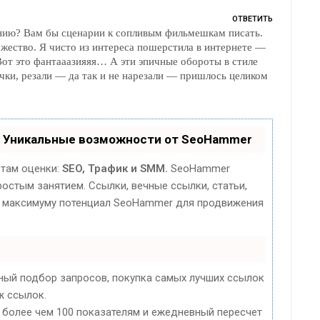
ОТВЕТИТЬ
нию? Вам бы сценарии к сопливым фильмешкам писать.
жество. Я чисто из интереса пошерстила в интернете —
Вот это фантааазияяя… А эти эпичные обороты в стиле
очки, резали — да так и не нарезали — пришлось целиком
- Уникальные возможности от SeoHammer
етам оценки:
SEO, Трафик и SMM.
SeoHammer
остым занятием. Ссылки, вечные ссылки, статьи,
по максимуму потенциал SeoHammer для продвижения
ьный подбор запросов, покупка самых лучших ссылок
ж ссылок.
 более чем 100 показателям и ежедневный пересчет