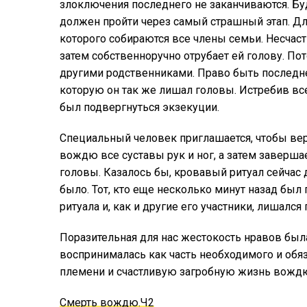
злоключения последнего не заканчиваются. Б
должен пройти через самый страшный этап. Дл
которого собираются все члены семьи. Несчаст
затем собственноручно отрубает ей голову. По
другими родственниками. Право быть последн
которую он так же лишал головы. Истребив вс
был подвергнуться экзекуции.
Специальный человек приглашается, чтобы ве
вождю все суставы рук и ног, а затем заверш
головы. Казалось бы, кровавый ритуал сейчас 
было. Тот, кто еще несколько минут назад бы
ритуала и, как и другие его участники, лишался
Поразительная для нас жестокость нравов был
воспринималась как часть необходимого и обя
племени и счастливую загробную жизнь вождю
Смерть вождю.Ч2