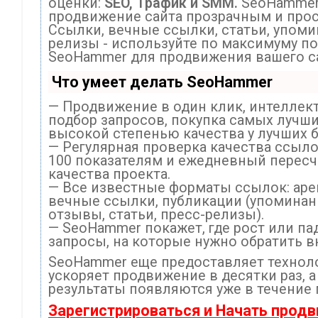
оценки:
SEO, Трафик и SMM.
SeoHammer
продвижение сайта прозрачным и про
Ссылки, вечные ссылки, статьи, упоми
релизы - используйте по максимуму п
SeoHammer для продвижения вашего са
Что умеет делать SeoHammer
— Продвижение в один клик, интеллек
подбор запросов, покупка самых лучш
высокой степенью качества у лучших 
— Регулярная проверка качества ссыло
100 показателям и ежедневный пересч
качества проекта.
— Все известные форматы ссылок: ар
вечные ссылки, публикации (упоминан
отзывы, статьи, пресс-релизы).
— SeoHammer покажет, где рост или пад
запросы, на которые нужно обратить в
SeoHammer еще предоставляет техно
ускоряет продвижение в десятки раз, 
результаты появляются уже в течение 
Зарегистрироваться и Начать прод