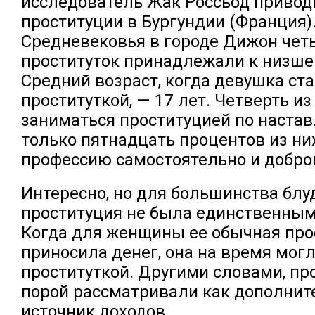
исследователь Жак Россьод привод
проституции в Бургундии (Франция). 
Средневековья в городе Дижон чет
проституток принадлежали к низше
Средний возраст, когда девушка ст
проституткой, — 17 лет. Четверть из
заниматься проституцией по настав
только пятнадцать процентов из н
профессию самостоятельно и добро
Интересно, но для большинства блу
проституция не была единственным
Когда для женщины ее обычная про
приносила денег, она на время могл
проституткой. Другими словами, п
порой рассматривали как дополни
источник доходов.