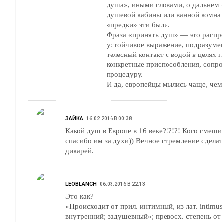
душа», иными словами, о дальнем
душевой кабины или ванной комна
«предки» эти были.
Фраза «принять душ» — это распр
устойчивое выражение, подразум
телесный контакт с водой в целях г
конкретные приспособления, сопр
процедуру.
И да, европейцы мылись чаще, чем
ЗАЙКА
16.02.2016 В 00:38
Какой душ в Европе в 16 веке?!?!?! Кого смеши
спасибо им за духи)) Вечное стремление сделат
дикарей.
LEOBLANCH
06.03.2016 В 22:13
Это как?
«Происходит от прил. интимный, из лат. intim
внутренний; задушевный»; превосх. степень от 