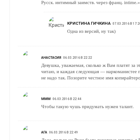
Русск. интимный заимств. через франц. intime.»
КРИСТИНА ГИЧКИНА
07.03.2016 В 17:2
Одна из версий, ну так)
АНАСТАСИЯ
06.03.2016 В 22:22
Девушка, уважаемая, сколько ж Вам платят за э
читаю, и каждая следующая — наркоманистее 
не надо так. Позорите честное имя копирайтеро
МММ
06.03.2016 В 22:44
Чтобы такую чушь придумать нужен талант.
АГА
06.03.2016 В 22:49
Дада, только на Руси были духовные скрепы, а 