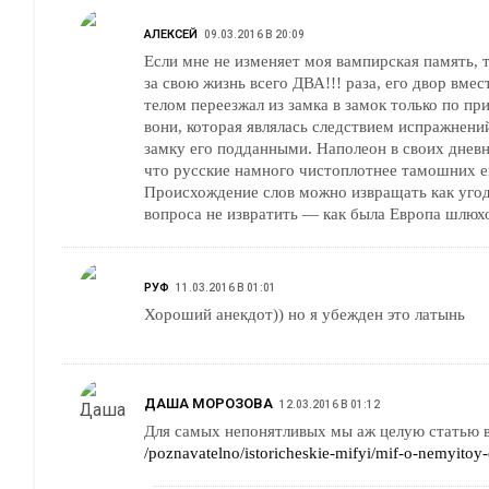
АЛЕКСЕЙ
09.03.2016 В 20:09
Если мне не изменяет моя вампирская память,
за свою жизнь всего ДВА!!! раза, его двор вмес
телом переезжал из замка в замок только по п
вони, которая являлась следствием испражнени
замку его подданными. Наполеон в своих днев
что русские намного чистоплотнее тамошних е
Происхождение слов можно извращать как угод
вопроса не извратить — как была Европа шлюхо
РУФ
11.03.2016 В 01:01
Хороший анекдот)) но я убежден это латынь
ДАША МОРОЗОВА
12.03.2016 В 01:12
Для самых непонятливых мы аж целую статью в
/poznavatelno/istoricheskie-mifyi/mif-o-nemyitoy