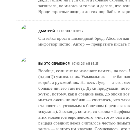
загнивала, не мылась и только и делала, что вон
Вроде взрослые люди, а до сих пор байкам вери
ДМИТРИЙ
07.03.2016 В 08:02
Статейка просто шизоидный бред. Абсолютная
мифотворчиство. Автор — прекратите писать т
ВЫ ЭТО СЕРЬЕЗНО?!
07.03.2016 В 15:25
Вообще, если мне не изменяет память, на весь
(один(!)) умывальник. Умывальник — не банная
водой, а рукомойник. На весь Лувр — а это, ме
больше ничего там нету. Духи придумали, пото
жутко, потому, как в средние века, до эпохи в
мыться очень не любили — считалось, что так
становиться уязвимым к болезням (средневеков
эскулапы). Зюскинд, кстати, со своим «Парфю
этих моментов европейского «чистого» быта до
рыцаря средних веков считалось честью помыть
жизнь — и этого им хватало. Сомневаюсь, что 