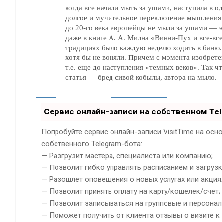
когда все начали мыть за ушами, наступила в 
долгое и мучительное переключение мышления.
до 20-го века европейцы не мыли за ушами — э
даже в книге А. А. Милна «Винни-Пух и все-все-все». На Руси же в
традициях было каждую неделю ходить в баню. 
хотя бы не воняли. Причем с момента изобрет
т.е. еще до наступления «темных веков». Так чт
статья — бред сивой кобылы, автора на мыло.
Сервис онлайн-записи на собственном Te
Попробуйте сервис онлайн-записи VisitTime на осн
собственного Telegram-бота:
— Разгрузит мастера, специалиста или компанию;
— Позволит гибко управлять расписанием и загрузк
— Разошлет оповещения о новых услугах или акция
— Позволит принять оплату на карту/кошелек/счет;
— Позволит записываться на групповые и персона
— Поможет получить от клиента отзывы о визите к 