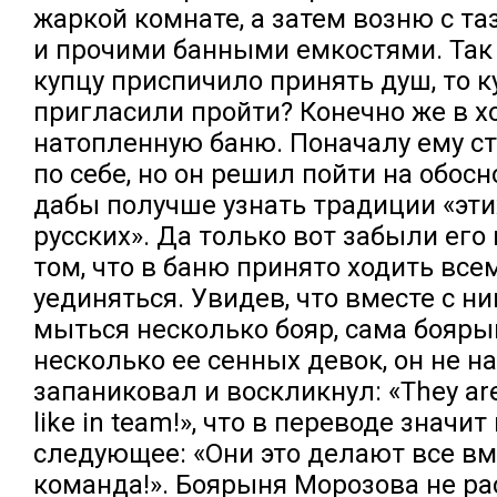
жаркой комнате, а затем возню с т
и прочими банными емкостями. Так 
купцу приспичило принять душ, то к
пригласили пройти? Конечно же в 
натопленную баню. Поначалу ему ст
по себе, но он решил пойти на обос
дабы получше узнать традиции «эти
русских». Да только вот забыли его
том, что в баню принято ходить всем
уединяться. Увидев, что вместе с н
мыться несколько бояр, сама бояры
несколько ее сенных девок, он не н
запаниковал и воскликнул: «They are
like in team!», что в переводе значи
следующее: «Они это делают все вме
команда!». Боярыня Морозова не ра