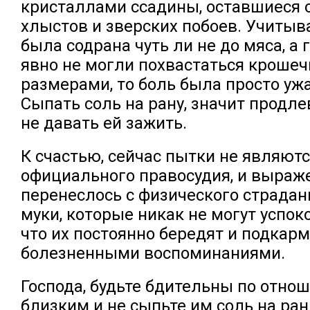
кристаллами ссадины, оставшиеся 
хлыстов и зверских побоев. Учитыва
была содрана чуть ли не до мяса, а
явно не могли похвастаться кроше
размерами, то боль была просто уж
Сыпать соль на рану, значит продле
не давать ей зажить.
К счастью, сейчас пытки не являют
официального правосудия, и выраж
перенеслось с физического страда
муки, которые никак не могут успок
что их постоянно бередят и подкар
болезненными воспоминаниями.
Господа, будьте бдительны по отно
близким и не сыпьте им соль на ра