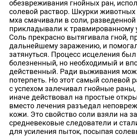
обезвреживания гнойных ран, испо
солевой раствор. Шкурки животных 
мха смачивали в соли, разведенной 
прикладывали к травмированному у
Соль прекрасно вытягивала гной, п
дальнейшему заражению, и помогал
затянуться. Процесс исцеления был
болезненный, но необходимый и вп
действенный. Ради выживания мож
потерпеть. Но этот самый солевой р
с успехом залечивал гнойные раны
иначе действовал на простые откр
вместо лечения разъедал неповре
кожи. Это свойство соли взяли на з
средневековые следователи и стал
для усиления пыток, посыпая соле