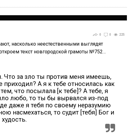
0
0
225
знают, насколько неестественными выглядят
откроем текст новгородской грамоты №752…
ы. Что за зло ты против меня имеешь,
е приходил? А я к тебе относилась как
тем, что посылала [к тебе]? А тебе, я
ыло любо, то ты бы вырвался из-под
уде даже я тебя по своему неразумию
ою насмехаться, то судит [тебя] Бог и
 худость.