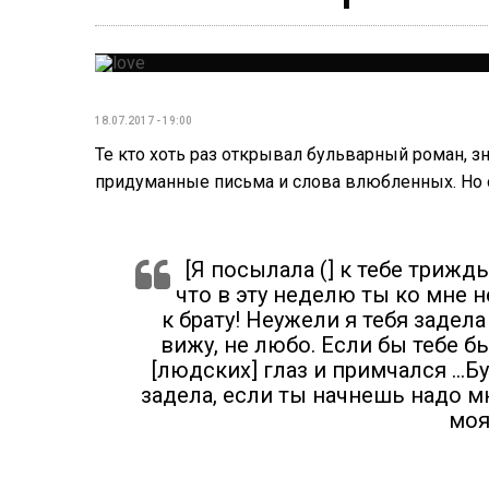
18.07.2017 - 19:00
Те кто хоть раз открывал бульварный роман, 
придуманные письма и слова влюбленных. Но 
[Я посылала (] к тебе трижд
что в эту неделю ты ко мне н
к брату! Неужели я тебя задела 
вижу, не любо. Если бы тебе б
[людских] глаз и примчался …Б
задела, если ты начнешь надо мн
моя