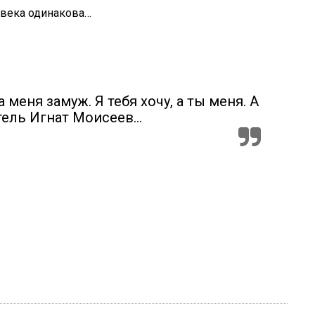
 века одинакова…
 меня замуж. Я тебя хочу, а ты меня. А
тель Игнат Моисеев…