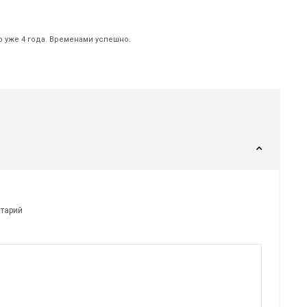
р уже 4 года. Временами успешно.
нтарий