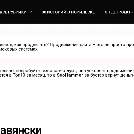
ВСЕ РУБРИКИ
30 ИСТОРИЙ О НОРИЛЬСКЕ
СПЕЦПРОЕКТ 
знаете, как продвигать? Продвижение сайта – это не просто пр
исковых системах.
ятельно, попробуйте технологию
Буст
, она ускоряет продвижение
ется в Топ10 за месяц, то в
SeoHammer
за бустер
вернут деньги
лавянски