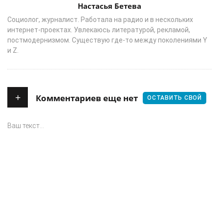
Author
Настасья Бетева
Социолог, журналист. Работала на радио и в нескольких
интернет-проектах. Увлекаюсь литературой, рекламой,
постмодернизмом. Существую где-то между поколениями Y
и Z.
+
Комментариев еще нет
ОСТАВИТЬ СВОЙ