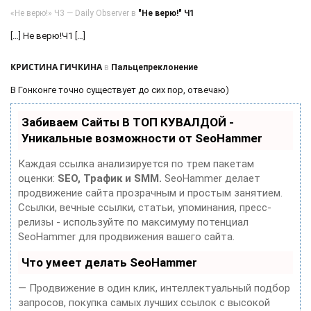
«Не верю!» Ч3 — Daily Observer в
"Не верю!" Ч1
[…] Не верю!Ч1 […]
КРИСТИНА ГИЧКИНА
в
Пальцепреклонение
В Гонконге точно существует до сих пор, отвечаю)
Забиваем Сайты В ТОП КУВАЛДОЙ -
Уникальные возможности от SeoHammer
Каждая ссылка анализируется по трем пакетам
оценки:
SEO, Трафик и SMM.
SeoHammer делает
продвижение сайта прозрачным и простым занятием.
Ссылки, вечные ссылки, статьи, упоминания, пресс-
релизы - используйте по максимуму потенциал
SeoHammer для продвижения вашего сайта.
Что умеет делать SeoHammer
— Продвижение в один клик, интеллектуальный подбор
запросов, покупка самых лучших ссылок с высокой