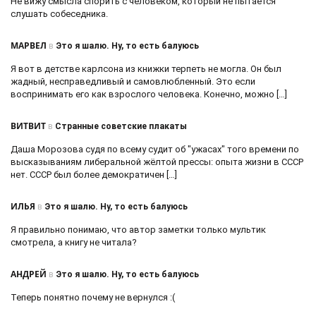
Не вижу смысла спорить с человеком, который не пытается
слушать собеседника.
МАРВЕЛ
в
Это я шалю. Ну, то есть балуюсь
Я вот в детстве карлсона из книжки терпеть не могла. Он был
жадный, несправедливый и самовлюбленный. Это если
воспринимать его как взрослого человека. Конечно, можно […]
ВИТВИТ
в
Странные советские плакаты
Даша Морозова судя по всему судит об "ужасах" того времени по
высказываниям либеральной жёлтой прессы: опыта жизни в СССР
нет. СССР был более демократичен […]
ИЛЬЯ
в
Это я шалю. Ну, то есть балуюсь
Я правильно понимаю, что автор заметки только мультик
смотрела, а книгу не читала?
АНДРЕЙ
в
Это я шалю. Ну, то есть балуюсь
Теперь понятно почему не вернулся :(