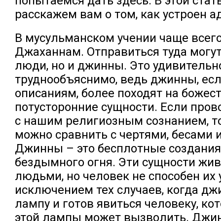
попытаемся дать здесь. В этой стат
расскажем вам о том, как устроен а
В мусульманском учении чаще всег
Джаханнам. Отправиться туда могут
люди, но и джинны. Это удивительн
труднообъяснимо, ведь джинны, есл
описаниям, более походят на божес
потусторонние сущности. Если про
с нашим религиозным сознанием, т
можно сравнить с чертями, бесами 
Джинны – это бесплотные создания
бездымного огня. Эти сущности жив
людьми, но человек не способен их 
исключением тех случаев, когда дж
лампу и готов явиться человеку, ко
этой лампы может вызволить. Джи