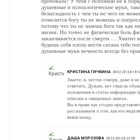
пробовала? У тебя с психикой не в порядке…
душевные и психологические муки, такие как; ужа
безысходность с чем ты не чего не може
помолится богу ты не можешь и попроси
потому что ты не знаешь бога так как не
жизни. Но точно не физическая боль фи
заканчивается после смерти … Хватит в
будишь себя плохо вести сатана тебе по
душевные муки вечность всегда без пра
КРИСТИНА ГИЧКИНА
28.02.2016 В 18:4
Знаете, я, честно говоря, даже и н
ответить. Думаю, нет смысла объяс
изложенная в статье информация п
описана в священных книгах.
Вы в праве как угодно представлят
рассказываем о том, как его виде
веков назад.
ДАША МОРОЗОВА
28.02.2016 В 22:38