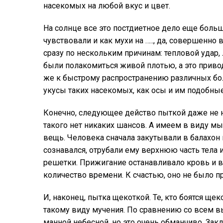
насекомых на любой вкус и цвет.
На солнце все это постдиетное дело еще боль
чувствовали и как мухи на ….., да, совершенно 
сразу по нескольким причинам: тепловой удар,
были полакомиться живой плотью, а это приво
же к быстрому распространению различных бол
укусы таких насекомых, как осы и им подобные
Конечно, следующее действо пыткой даже не н
такого нет никаких шансов. А имеем в виду м
вещь. Человека сначала закутывали в балахон 
сознавался, отрубали ему верхнюю часть тела 
решетки. Прижигание останавливало кровь и 
количество времени. К счастью, оно не было 
И, наконец, пытка щекоткой. Те, кто боятся ще
такому виду мучения. По сравнению со всем в
манной небесной, но это очень обманчиво. Зак