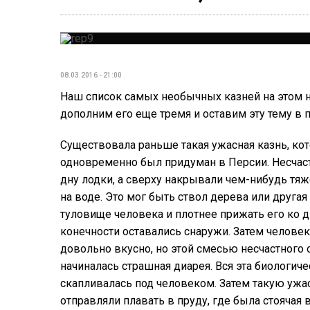
08.03.2016 - 21:00
Наш список самых необычных казней на этом не
дополним его еще тремя и оставим эту тему в п
Существовала раньше такая ужасная казнь, кот
одновременно был придуман в Персии. Несчас
дну лодки, а сверху накрывали чем-нибудь тя
на воде. Это мог быть ствол дерева или другая 
туловище человека и плотнее прижать его ко д
конечности оставались снаружи. Затем человек
довольно вкусно, но этой смесью несчастного о
начиналась страшная диарея. Вся эта биологич
скапливалась под человеком. Затем такую ужа
отправляли плавать в пруду, где была стоячая в