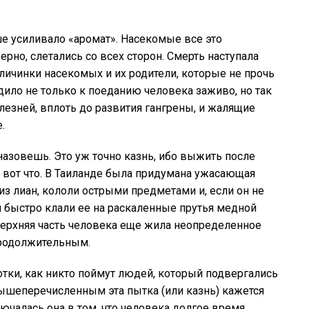
ше усиливало «аромат». Насекомые все это
верно, слетались со всех сторон. Смерть наступала
 личинки насекомых и их родители, которые не прочь
дило не только к поеданию человека заживо, но так
езней, вплоть до развития гангрены, и жалящие
.
азовешь. Это уж точно казнь, ибо выжить после
ы вот что. В Таиланде была придумана ужасающая
из лиан, кололи острыми предметами и, если он не
и быстро клали ее на раскаленные прутья медной
верхняя часть человека еще жила неопределенное
продолжительным.
котки, как никто поймут людей, который подвергались
ышеперечисленным эта пытка (или казнь) кажется
лючалась она в том, что человека долгое время