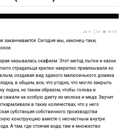
0
0
14 113
 заканчивается. Сегодня мы, наконец-таки,
окое.
орая называлась скафизм. Этот метод пытки и казни
тного страдальца крепко-накрепко привязывали ко
желым, создавая вид эдакого малюсенького домика
лодка, в общем, все, что угодно, что могло закрыть
ну лодки, но таким образом, чтобы голова и
а сажали на особую диету из молока и меда. Звучит
ткармливали в таких количествах, что у него
еская субстанция собственного производства
сную конструкцию вместе с несчастным внутри
ода. А там, где стоячая вода, там и множество