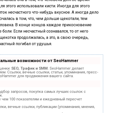
ля этого использовали кисти. Иногда для этого
ок несчастного что-нибудь вкусное. А иногда дело
ючалась в том, что, чем дольше щекотали, тем
еловека. В конце концов каждое прикосновение
боли. Если несчастный сознавался, то от него
 щекотка продолжалась, а это, в свою очередь,
астный погибал от удушья.
кальные возможности от SeoHammer
ценки:
SEO, Трафик и SMM.
SeoHammer делает
м. Ссылки, вечные ссылки, статьи, упоминания, пресс-
eoHammer для продвижения вашего сайта.
одбор запросов, покупка самых лучших ссылок с
к.
е чем 100 показателям и ежедневный пересчет
ки, вечные ссылки, публикации (упоминания, мнения,