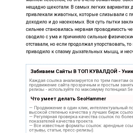
нещадно щекотали. В самых легких вариантах д
привлекали животных, которые слизывали с пят
доходило и до насекомых. Вся суть пытки закл
сильнее становилась нервная проводимость ч
сводило с ума и причиняло сильные физические 
отставали, но если продолжал упорствовать, то
приводило к спазму дыхательных мышц, и несч
Забиваем Сайты В ТОП КУВАЛДОЙ - Уни
Каждая ссылка анализируется по трем пакетам о
продвижение сайта прозрачным и простым занятие
релизы - используйте по максимуму потенциал S
Что умеет делать SeoHammer
— Продвижение в один клик, интеллектуальный п
высокой степенью качества у лучших бирж ссыло
— Регулярная проверка качества ссылок по боле
показателей качества проекта.
— Все известные форматы ссылок: арендные ссыл
отзывы, статьи, пресс-релизы).