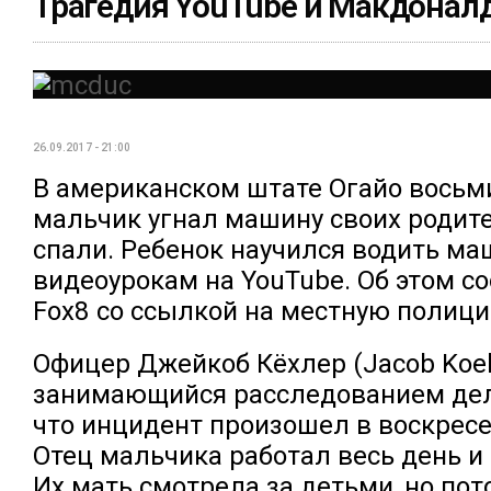
Трагедия YouTube и Макдонал
26.09.2017 - 21:00
В американском штате Огайо восьм
мальчик угнал машину своих родите
спали. Ребенок научился водить ма
видеоурокам на YouTube. Об этом с
Fox8 со ссылкой на местную полици
Офицер Джейкоб Кёхлер (Jacob Koeh
занимающийся расследованием дела
что инцидент произошел в воскресен
Отец мальчика работал весь день и 
Их мать смотрела за детьми, но пот