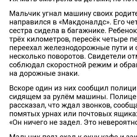
Мальчик угнал машину своих родит
направился в «Макдоналдс». Его ч
сестра сидела в багажнике. Ребено
трёх километров, пересёк четыре п
переехал железнодорожные пути и 
несколько поворотов. Свидетели от
соблюдал скоростной режим и обр
на дорожные знаки.
Вскоре один из них сообщил полиции
сидящем за рулём машины. Полице
рассказал, что ждал звонков, сооб
помятых урнах или почтовых ящиках,
«Он ничего не задел. Это невероятно
Мальчик подъехал к окну кафе и зак