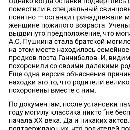
Однако когда останки подверглись 
поместили в специальный свинцовы
понятно — останки принадлежали м
женщине пожилого возраста. Учен
выдвинуто предположение, что мог
А.С. Пушкина стала братской могилой
на этом месте находилось семейно
предков поэта Ганнибалов. И, видим
похоронили со своими далекими ро
Еще одна версия объяснения причи
находки это то, что родители велик
похоронены вместе с ним.
По документам, после установки па
году могилу классика никто “не бес
начала ХХ века. Да и никаких актов,
подтверждающих, что родителей по