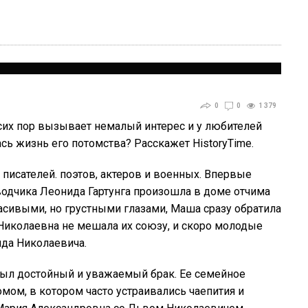
0
0
1 379
сих пор вызывает немалый интерес и у любителей
сь жизнь его потомства? Расскажет HistoryTime.
писателей. поэтов, актеров и военных. Впервые
одчика Леонида Гартунга произошла в доме отчима
расивыми, но грустными глазами, Маша сразу обратила
 Николаевна не мешала их союзу, и скоро молодые
ида Николаевича.
был достойный и уважаемый брак. Ее семейное
ом, в котором часто устраивались чаепития и