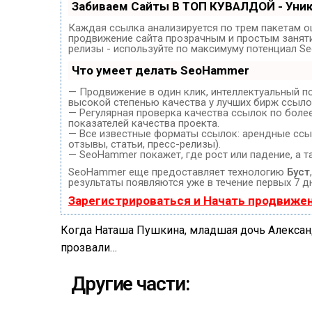
Забиваем Сайты В ТОП КУВАЛДОЙ - Уни
Каждая ссылка анализируется по трем пакетам о
продвижение сайта прозрачным и простым занятие
релизы - используйте по максимуму потенциал S
Что умеет делать SeoHammer
— Продвижение в один клик, интеллектуальный п
высокой степенью качества у лучших бирж ссыло
— Регулярная проверка качества ссылок по боле
показателей качества проекта.
— Все известные форматы ссылок: арендные ссыл
отзывы, статьи, пресс-релизы).
— SeoHammer покажет, где рост или падение, а т
SeoHammer еще предоставляет технологию
Буст
результаты появляются уже в течение первых 7 д
Зарегистрироваться и Начать продвиже
Когда Наташа Пушкина, младшая дочь Александ
прозвали…
Другие части: