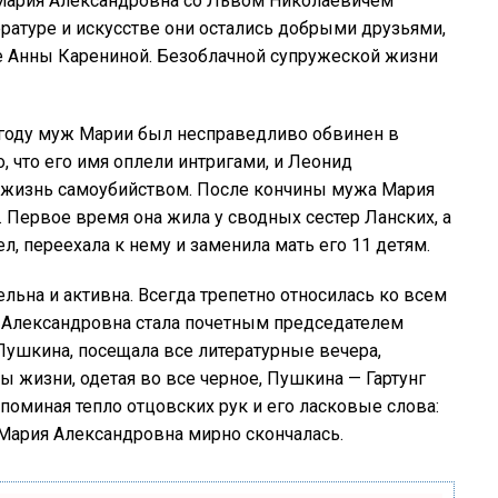
 Мария Александровна со Львом Николаевичем
ратуре и искусстве они остались добрыми друзьями,
е Анны Карениной. Безоблачной супружеской жизни
7 году муж Марии был несправедливо обвинен в
 что его имя оплели интригами, и Леонид
 жизнь самоубийством. После кончины мужа Мария
 Первое время она жила у сводных сестер Ланских, а
л, переехала к нему и заменила мать его 11 детям.
льна и активна. Всегда трепетно относилась ко всем
я Александровна стала почетным председателем
ушкина, посещала все литературные вечера,
 жизни, одетая во все черное, Пушкина — Гартунг
споминая тепло отцовских рук и его ласковые слова:
 Мария Александровна мирно скончалась.