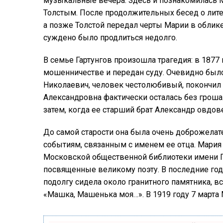
музыкальные вечера. Здесь и познакомилась
Толстым. После продолжительных бесед о лите
а позже Толстой передал черты Марии в облик
суждено было продлиться недолго.
В семье Гартунгов произошла трагедия: в 187
мошенничестве и передан суду. Очевидно было,
Николаевич, человек честолюбивый, покончил
Александровна фактически осталась без гроша.
затем, когда ее старший брат Александр овдове
До самой старости она была очень доброжелате
событиям, связанным с именем ее отца. Мари
Московской общественной библиотеки имени П
посвященные великому поэту. В последние годы
подолгу сидела около гранитного памятника, в
«Машка, Машенька моя…». В 1919 году 7 марта