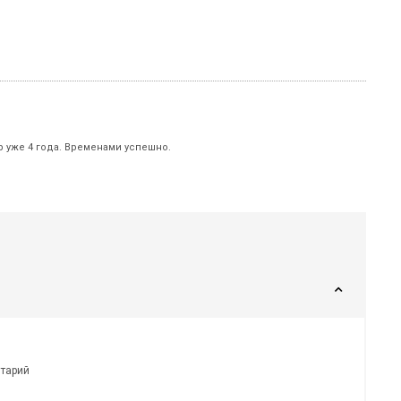
р уже 4 года. Временами успешно.
нтарий