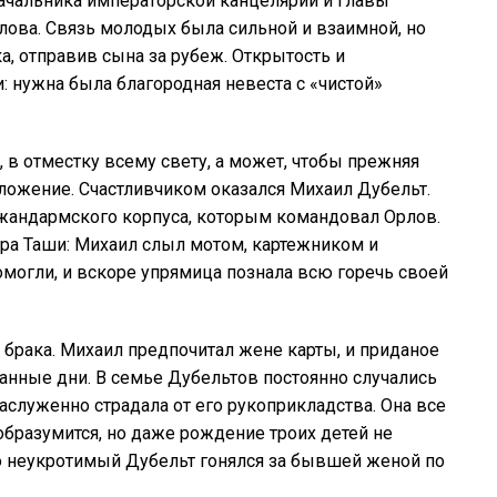
ачальника императорской канцелярии и главы
ова. Связь молодых была сильной и взаимной, но
а, отправив сына за рубеж. Открытость и
: нужна была благородная невеста с «чистой»
 в отместку всему свету, а может, чтобы прежняя
дложение. Счастливчиком оказался Михаил Дубельт.
 жандармского корпуса, которым командовал Орлов.
ра Таши: Михаил слыл мотом, картежником и
омогли, и вскоре упрямица познала всю горечь своей
 брака. Михаил предпочитал жене карты, и приданое
танные дни. В семье Дубельтов постоянно случались
заслуженно страдала от его рукоприкладства. Она все
 образумится, но даже рождение троих детей не
о неукротимый Дубельт гонялся за бывшей женой по