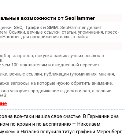
кальные возможности от SeoHammer
ценки:
SEO, Трафик и SMM.
SeoHammer делает
м. Ссылки, вечные ссылки, статьи, упоминания, пресс-
eoHammer для продвижения вашего сайта.
одбор запросов, покупка самых лучших ссылок с
к.
е чем 100 показателям и ежедневный пересчет
ки, вечные ссылки, публикации (упоминания, мнения,
акже запросы, на которые нужно обратить внимание.
, она ускоряет продвижение в десятки раз, а первые
ней.
ние
овна все-таки нашла свое счастье. В Германии она
ном по крови и по воспитанию — Николаем
мужем, а Наталья получила титул графини Меренберг.