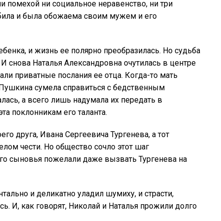
и помехой ни социальное неравенство, ни три
била и была обожаема своим мужем и его
ебенка, и жизнь ее полярно преобразилась. Но судьба
 И снова Наталья Александровна очутилась в центре
али приватные послания ее отца. Когда-то мать
 Пушкина сумела справиться с бедственным
лась, а всего лишь надумала их передать в
та поклонникам его таланта.
го друга, Ивана Сергеевича Тургенева, а тот
елом чести. Но общество сочло этот шаг
го сыновья пожелали даже вызвать Тургенева на
ально и деликатно уладил шумиху, и страсти,
ь. И, как говорят, Николай и Наталья прожили долго