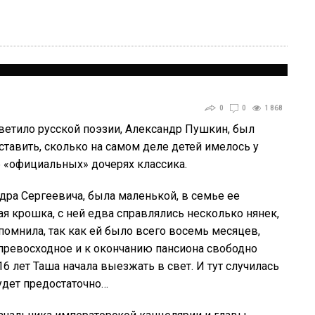
0
0
1 868
 светило русской поэзии, Александр Пушкин, был
авить, сколько на самом деле детей имелось у
б «официальных» дочерях классика.
ра Сергеевича, была маленькой, в семье ее
я крошка, с ней едва справлялись несколько нянек,
 помнила, так как ей было всего восемь месяцев,
 превосходное и к окончанию пансиона свободно
 лет Таша начала выезжать в свет. И тут случилась
будет предостаточно…