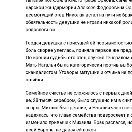
Наталья полюбила юного графа Орлова, сына н
царской жандармерии Алексея Федоровича Орл
всемогущий отец Николая встал на пути их брак
обаятельность девушки не играли никакой роли
родословной.
Гордая девушка с присущей ей порывистостью,
боль скорее улеглась, приняла первое же пре
По иронии судьбы его отец служил генералом
Мать Натальи была категорически против выбо
скандалистом. Уговоры матушки и отчима не п
ошибки.
Семейное счастье не сложилось с первых дней
ее, 28 тысяч серебром, было спущено им в счи
ссоры. Михаил был ревнив, и Наталья часто не
надеялась, что глава семейства повзрослеет и
изменило привычек Михаила. Брак распался, н
всей Европе, не давая ей покоя.