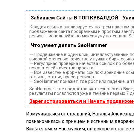
Забиваем Сайты В ТОП КУВАЛДОЙ - Уни
Каждая ссылка анализируется по трем пакетам о
продвижение сайта прозрачным и простым занятие
релизы - используйте по максимуму потенциал S
Что умеет делать SeoHammer
— Продвижение в один клик, интеллектуальный п
высокой степенью качества у лучших бирж ссыло
— Регулярная проверка качества ссылок по боле
показателей качества проекта.
— Все известные форматы ссылок: арендные ссыл
отзывы, статьи, пресс-релизы).
— SeoHammer покажет, где рост или падение, а т
SeoHammer еще предоставляет технологию
Буст
результаты появляются уже в течение первых 7 д
Зарегистрироваться и Начать продвиже
Измучившаяся от страданий, Наталья Александр
познакомилась с принцем и истинным дворяни
Вильгельмом Нассауским, он вскоре и стал ее 