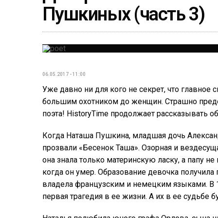
Пушкиных (часть 3)
06.05.2017 - 11:00
Уже давно ни для кого не секрет, что главное
большим охотником до женщин. Страшно предст
поэта! HistoryTime продолжает рассказывать о
Когда Наташа Пушкина, младшая дочь Александ
прозвали «Бесенок Таша». Озорная и вездесуща
она знала только материнскую ласку, а папу не
когда он умер. Образование девочка получила
владела французским и немецким языками. В 16
первая трагедия в ее жизни. А их в ее судьбе 