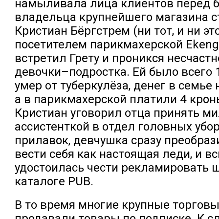
намыливала лица клиентов перед 
владельца крупнейшего магазина 
Кристиан Бёргстрем (ни тот, и ни э
посетителем парикмахерской Ekengr
встретил Грету и проникся несчаст
девочки–подростка. Ей было всего 1
умер от туберкулёза, денег в семье 
а в парикмахерской платили 4 крон
Кристиан уговорил отца принять м
ассистенткой в отдел головных убор
прилавок, девчушка сразу преобраз
вести себя как настоящая леди, и в
удостоилась чести рекламировать 
каталоге PUB.
В то время многие крупные торгов
продавали товары по подписке. К сл