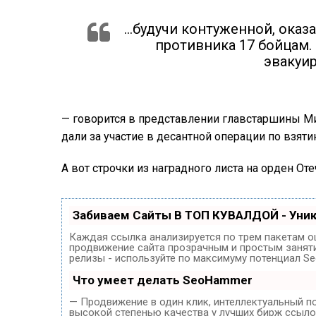
…будучи контуженной, оказ
противника 17 бойцам.
эвакуир
— говорится в представлении главстаршины Ми
дали за участие в десантной операции по взят
А вот строчки из наградного листа на орден Оте
Забиваем Сайты В ТОП КУВАЛДОЙ - Уни
Каждая ссылка анализируется по трем пакетам о
продвижение сайта прозрачным и простым занятие
релизы - используйте по максимуму потенциал S
Что умеет делать SeoHammer
— Продвижение в один клик, интеллектуальный п
высокой степенью качества у лучших бирж ссыло