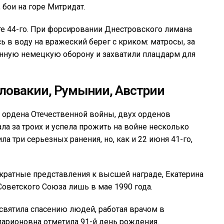
бои на горе Митридат.
те 44-го. При форсировании Днестровского лимана
ь в воду на вражеский берег с криком: матросы, за
енную немецкую оборону и захватили плацдарм для
словакии, Румынии, Австрии
й ордена Отечественной войны, двух орденов
ла за троих и успела прожить на войне несколько
а три серьезных ранения, но, как и 22 июня 41-го,
кратные представления к высшей награде, Екатерина
оветского Союза лишь в мае 1990 года.
святила спасению людей, работая врачом в
ларионовна отметила 91-й день рождения.