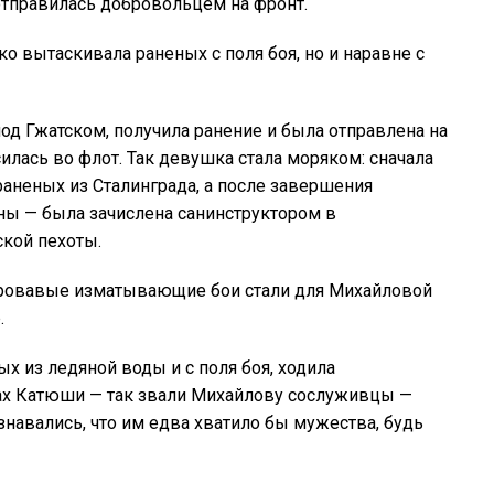
 отправилась добровольцем на фронт.
 вытаскивала раненых с поля боя, но и наравне с
под Гжатском, получила ранение и была отправлена на
илась во флот. Так девушка стала моряком: сначала
раненых из Сталинграда, а после завершения
ны — была зачислена санинструктором в
кой пехоты.
кровавые изматывающие бои стали для Михайловой
.
х из ледяной воды и с поля боя, ходила
ах Катюши — так звали Михайлову сослуживцы —
знавались, что им едва хватило бы мужества, будь