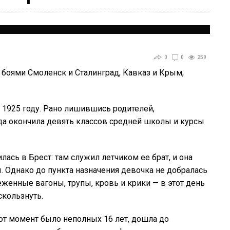
0
0
259
с боями Смоленск и Сталинград, Кавказ и Крым,
 1925 году. Рано лишившись родителей,
ода окончила девять классов средней школы и курсы
лась в Брест: там служил летчиком ее брат, и она
. Однако до пункта назначения девочка не добралась
женные вагоны, трупы, кровь и крики — в этот день
скользнуть.
тот момент было неполных 16 лет, дошла до