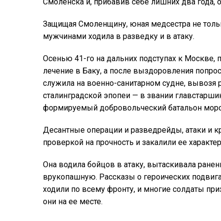
Смоленска и, прибавив себе лишних два года,
Защищая Смоленщину, юная медсестра не только
мужчинами ходила в разведку и в атаку.
Осенью 41-го на дальних подступах к Москве, 
лечение в Баку, а после выздоровления попрос
служила на военно-санитарном судне, вывозя 
сталинградской эпопеи — в звании главстарши
формируемый добровольческий батальон морс
Десантные операции и разведрейды, атаки и 
проверкой на прочность и закалили ее характер
Она водила бойцов в атаку, вытаскивала ранены
врукопашную. Рассказы о героических подвиг
ходили по всему фронту, и многие солдаты при
они на ее месте.