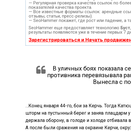
— Регулярная проверка качества ссылок по боле
показателей качества проекта.
— Все известные форматы ссылок: арендные ссыл
отзывы, статьи, пресс-релизы).
— SeoHammer покажет, где рост или падение, а т
SeoHammer еще предоставляет технологию
Буст
результаты появляются уже в течение первых 7 д
Зарегистрироваться и Начать продвиже
В уличных боях показала с
противника перевязывала ра
Вынесла с по
…Конец января 44-го, бои за Керчь. Тогда Ка
шторм на пустынный берег и заняв плацдарм у
держала оборону, в голоде и холоде отбивала 
А после были сражения на окраине Керчи, окру