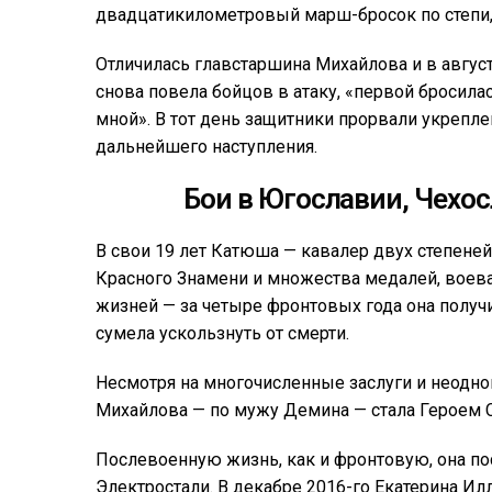
двадцатикилометровый марш-бросок по степи, 
Отличилась главстаршина Михайлова и в авгус
снова повела бойцов в атаку, «первой бросилас
мной». В тот день защитники прорвали укрепл
дальнейшего наступления.
Бои в Югославии, Чехо
В свои 19 лет Катюша — кавалер двух степене
Красного Знамени и множества медалей, воева
жизней — за четыре фронтовых года она получил
сумела ускользнуть от смерти.
Несмотря на многочисленные заслуги и неодно
Михайлова — по мужу Демина — стала Героем С
Послевоенную жизнь, как и фронтовую, она по
Электростали. В декабре 2016-го Екатерина Ил