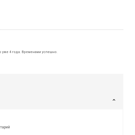
р уже 4 года. Временами успешно.
нтарий