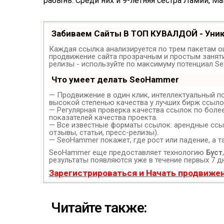
рабынь. Среди них и 9-летняя сестра Ламии, Ма
Забиваем Сайты В ТОП КУВАЛДОЙ - Уни
Каждая ссылка анализируется по трем пакетам о
продвижение сайта прозрачным и простым занятие
релизы - используйте по максимуму потенциал S
Что умеет делать SeoHammer
— Продвижение в один клик, интеллектуальный п
высокой степенью качества у лучших бирж ссыло
— Регулярная проверка качества ссылок по боле
показателей качества проекта.
— Все известные форматы ссылок: арендные ссыл
отзывы, статьи, пресс-релизы).
— SeoHammer покажет, где рост или падение, а т
SeoHammer еще предоставляет технологию
Буст
результаты появляются уже в течение первых 7 д
Зарегистрироваться и Начать продвиже
Читайте также: