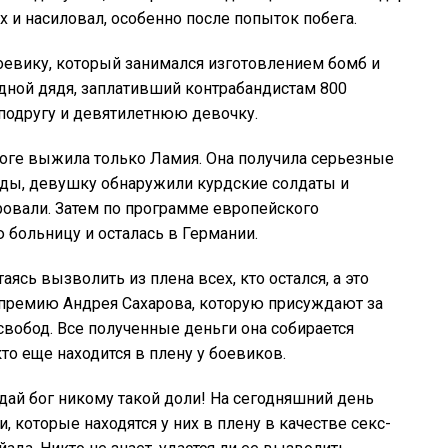
х и насиловал, особенно после попыток побега.
оевику, который занимался изготовлением бомб и
одной дядя, заплативший контрабандистам 800
подругу и девятилетнюю девочку.
итоге выжила только Ламия. Она получила серьезные
боды, девушку обнаружили курдские солдаты и
ировали. Затем по программе европейского
больницу и осталась в Германии.
сь вызволить из плена всех, кто остался, а это
а премию Андрея Сахарова, которую присуждают за
свобод. Все полученные деньги она собирается
то еще находится в плену у боевиков.
 дай бог никому такой доли! На сегодняшний день
 которые находятся у них в плену в качестве секс-