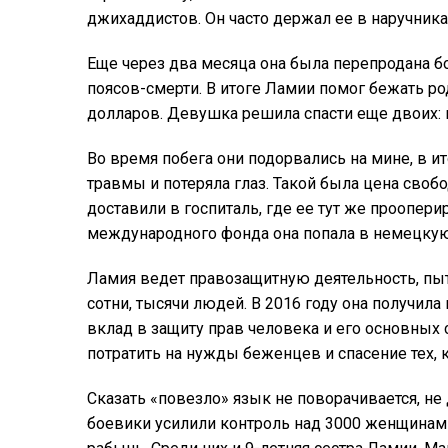
джихаддистов. Он часто держал ее в наручника
Еще через два месяца она была перепродана б
поясов-смерти. В итоге Ламии помог бежать р
долларов. Девушка решила спасти еще двоих: 
Во время побега они подорвались на мине, в 
травмы и потеряла глаз. Такой была цена сво
доставили в госпиталь, где ее тут же проопер
международного фонда она попала в немецкую 
Ламия ведет правозащитную деятельность, пытая
сотни, тысячи людей. В 2016 году она получил
вклад в защиту прав человека и его основных 
потратить на нужды беженцев и спасение тех, к
Сказать «повезло» язык не поворачивается, не
боевики усилили контроль над 3000 женщинами,