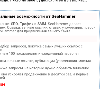
йада. Никто не знает, удастся ли ее вызволить…
кальные возможности от SeoHammer
ценки:
SEO, Трафик и SMM.
SeoHammer делает
м. Ссылки, вечные ссылки, статьи, упоминания, пресс-
eoHammer для продвижения вашего сайта.
одбор запросов, покупка самых лучших ссылок с
к.
е чем 100 показателям и ежедневный пересчет
ки, вечные ссылки, публикации (упоминания, мнения,
акже запросы, на которые нужно обратить внимание.
, она ускоряет продвижение в десятки раз, а первые
ней.
ние