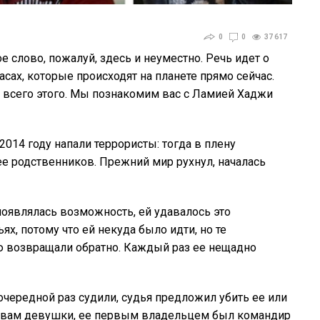
0
0
37 617
е слово, пожалуй, здесь и неуместно. Речь идет о
сах, которые происходят на планете прямо сейчас.
всего этого. Мы познакомим вас с Ламией Хаджи
 2014 году напали террористы: тогда в плену
ее родственников. Прежний мир рухнул, началась
оявлялась возможность, ей удавалось это
х, потому что ей некуда было идти, но те
 возвращали обратно. Каждый раз ее нещадно
 очередной раз судили, судья предложил убить ее или
словам девушки, ее первым владельцем был командир