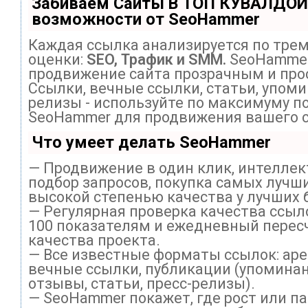
Забиваем Сайты В ТОП КУВАЛДОЙ
возможности от SeoHammer
Каждая ссылка анализируется по тре
оценки:
SEO, Трафик и SMM.
SeoHammer
продвижение сайта прозрачным и про
Ссылки, вечные ссылки, статьи, упоми
релизы - используйте по максимуму п
SeoHammer для продвижения вашего с
Что умеет делать SeoHammer
— Продвижение в один клик, интелле
подбор запросов, покупка самых лучши
высокой степенью качества у лучших 
— Регулярная проверка качества ссыл
100 показателям и ежедневный перес
качества проекта.
— Все известные форматы ссылок: ар
вечные ссылки, публикации (упоминан
отзывы, статьи, пресс-релизы).
— SeoHammer покажет, где рост или па