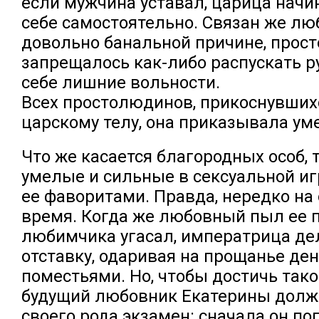
если мужчина уставал, царица начи
себе самостоятельно. Связан же лю
довольно банальной причине, прос
запрещалось как-либо распускать р
себе лишние вольности.
Всех простолюдинов, прикоснувшихс
царскому телу, она приказывала ум
Что же касается благородных особ, 
умелые и сильные в сексуальной иг
ее фаворитами. Правда, нередко на
время. Когда же любовный пыл ее 
любимчика угасал, императрица де
отставку, одаривая на прощанье де
поместьями. Но, чтобы достичь так
будущий любовник Екатерины долж
своего рода экзамен: сначала он по