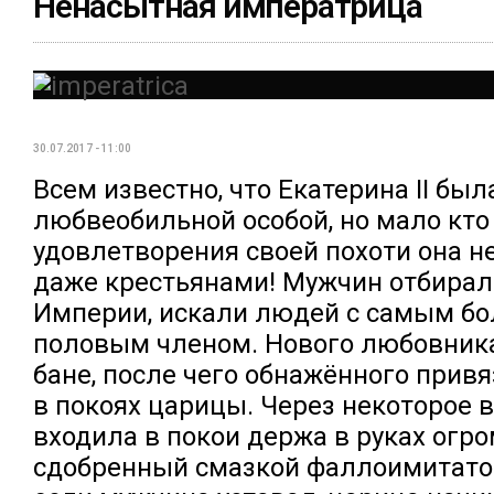
Ненасытная императрица
30.07.2017 - 11:00
Всем известно, что Екатерина II был
любвеобильной особой, но мало кто 
удовлетворения своей похоти она н
даже крестьянами! Мужчин отбирал
Империи, искали людей с самым б
половым членом. Нового любовник
бане, после чего обнажённого привя
в покоях царицы. Через некоторое 
входила в покои держа в руках огр
сдобренный смазкой фаллоимитатор,