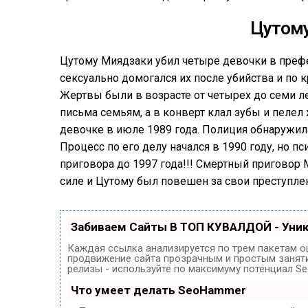
Цутом
Цутому Миядзаки убил четыре девочки в префек
сексуально домогался их после убийства и по к
Жертвы были в возрасте от четырех до семи л
письма семьям, а в конверт клал зубы и пелел 
девочке в июле 1989 года. Полиция обнаружил
Процесс по его делу начался в 1990 году, но 
приговора до 1997 года!!! Смертный приговор 
силе и Цутому был повешен за свои преступлен
Забиваем Сайты В ТОП КУВАЛДОЙ - Уни
Каждая ссылка анализируется по трем пакетам о
продвижение сайта прозрачным и простым занятие
релизы - используйте по максимуму потенциал S
Что умеет делать SeoHammer