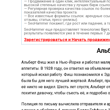
— Продвижение в один клик, интеллектуальный п
высокой степенью качества у лучших бирж ссыло
— Регулярная проверка качества ссылок по боле
показателей качества проекта.
— Все известные форматы ссылок: арендные ссыл
отзывы, статьи, пресс-релизы).
— SeoHammer покажет, где рост или падение, а т
SeoHammer еще предоставляет технологию
Буст
результаты появляются уже в течение первых 7 д
Зарегистрироваться и Начать продвиже
Аль
Альберт Фиш жил в Нью-Йорке и работал маля
аппетиты. В 1928 году, он ответил на объявлен
который искал работу. Фиш познакомился к Эдв
была бы для него лучшей жертвой. Альберт, пр
её никто не видел. Шесть лет спустя, Альберт 
похитил девочку, чтобы съесть её, и подробно о
Полиция по письму вычислила отправителя и ар