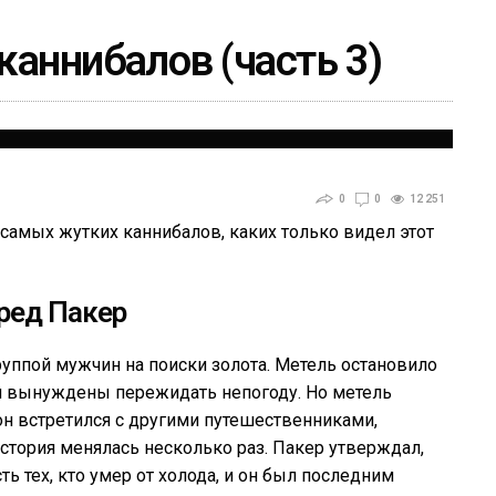
каннибалов (часть 3)
0
0
12 251
 самых жутких каннибалов, каких только видел этот
ред Пакер
группой мужчин на поиски золота. Метель остановило
и вынуждены пережидать непогоду. Но метель
он встретился с другими путешественниками,
история менялась несколько раз. Пакер утверждал,
ь тех, кто умер от холода, и он был последним