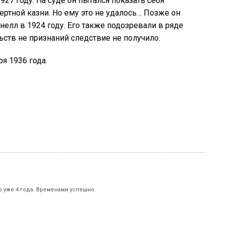
927 году. На суде он пытался показать себя
ртной казни. Но ему это не удалось… Позже он
елл в 1924 году. Его также подозревали в ряде
ьств не признаний следствие не получило.
я 1936 года.
р уже 4 года. Временами успешно.