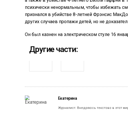
а также в убийстве 4-летнего Билли Гаффни в 1
психически ненормальным, чтобы избежать сме
признался в убийстве 8-летней Фрэнсис МакДон
других случаев пропажи детей, но не доказател
Он был казнен на электрическом стуле 16 январ
Другие части:
Екатерина
Журналист. Внедряюсь текстово в этот ми