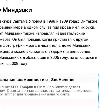
у Миядзаки
туре Сайтама, Япония в 1988 и 1989 годах. Он также
райней мере в одном случае пил кровь и ел их руки.
ет. Миядзаки также направлял издевательские
жертв. Он был пойман, когда приставал к другой
а фотографии жертв и части тел в доме Миядзаки.
психиатрические экспертизы задержали вынесение
Миядзаки был обжалован в 2006 году, но он остался в
ия в 2008 году.
кальные возможности от SeoHammer
ценки:
SEO, Трафик и SMM.
SeoHammer делает
м. Ссылки, вечные ссылки, статьи, упоминания, пресс-
eoHammer для продвижения вашего сайта.