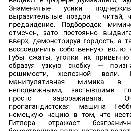
Знаменитые усики подчерк
выразительные ноздри – читай, ч
предвидение. Подбородок мимич
отмечен, зато постоянно выдвиг
вверх, демонстрируя гордость, а т
воссоединить собственную волю 
Губы сжаты, уголки их привычно
образуя узкую скобку — призн
решимости, железной воли.
манипулятивная мимика в 
неподвижными, застывшими гл
просто завораживала. О
пропагандистская машина Гебб
немецкую нацию в том, что нест
Гитлера отражает безгран
божественную волю, которая ведет 