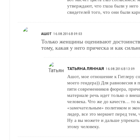
утверждают, что глаза были у него
свидетелей того, что они были ка
АШОТ
16.08.2016 В 09:03
Только женщины оценивают достоинств
тому, какая у него прическа и как сильно
ТАТЬЯНА ЛЯННАЯ
16.08.2016 В 13:09
Ашот, мое отношение к Гитлеру со
моего гендера)) Для равновесия я 
пяти современников фюрера, прич
материале речь идет только о внеш
человека. Что же до качеств… то 
«замечательным» политиком и эко
лидер, все это меркнет перед тем, 
Ну а вы можете и дальше упрекать
этому человеку.