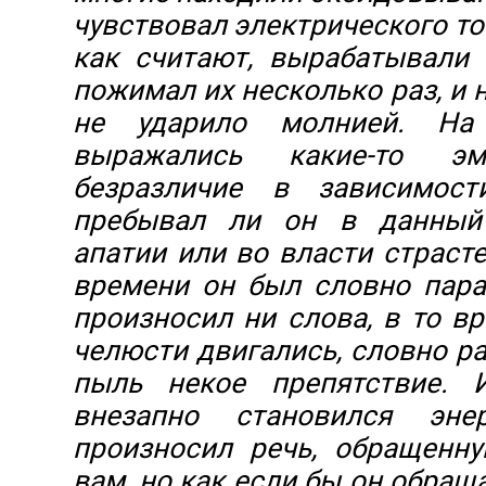
чувствовал электрического то
как считают, вырабатывали 
пожимал их несколько раз, и 
не ударило молнией. На
выражались какие-то э
безразличие в зависимост
пребывал ли он в данный
апатии или во власти страсте
времени он был словно пара
произносил ни слова, в то вр
челюсти двигались, словно р
пыль некое препятствие.
внезапно становился эне
произносил речь, обращенн
вам, но как если бы он обращ