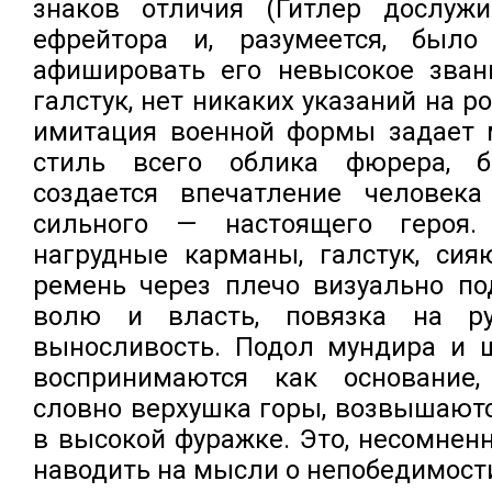
знаков отличия (Гитлер дослуж
ефрейтора и, разумеется, было
афишировать его невысокое звани
галстук, нет никаких указаний на р
имитация военной формы задает 
стиль всего облика фюрера, б
создается впечатление человека
сильного — настоящего героя. 
нагрудные карманы, галстук, сия
ремень через плечо визуально по
волю и власть, повязка на р
выносливость. Подол мундира и 
воспринимаются как основание,
словно верхушка горы, возвышаютс
в высокой фуражке. Это, несомнен
наводить на мысли о непобедимост