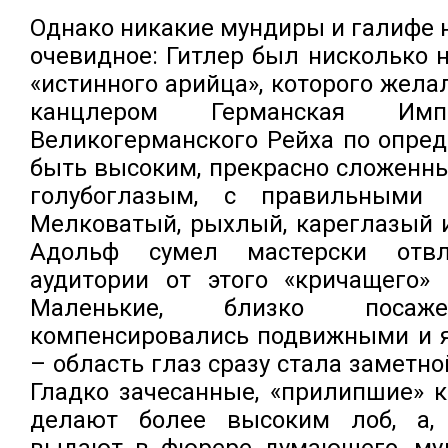
Однако никакие мундиры и галифе 
очевидное: Гитлер был нисколько н
«истинного арийца», которого жела
канцлером Германская Имп
Великогерманского Рейха по опре
быть высоким, прекрасно сложенн
голубоглазым, с правильными 
Мелковатый, рыхлый, кареглазый 
Адольф сумел мастерски отвл
аудитории от этого «кричащего» 
Маленькие, близко посаж
компенсировались подвижными и 
– область глаз сразу стала заметн
Гладко зачесанные, «прилипшие» 
делают более высоким лоб, а, 
выдают в фюрере думающего, муд