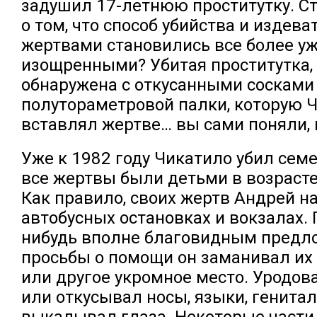
задушил 17-летнюю проститутку. Ст
о том, что способ убийства и издева
жертвами становились все более 
изощренными? Убитая проститутка,
обнаружена с откусанными сосками
полутораметровой палки, которую 
вставлял жертве… вы сами поняли, 
Уже к 1982 году Чикатило убил сем
все жертвы были детьми в возрасте 
Как правило, своих жертв Андрей н
автобусных остановках и вокзалах. 
нибудь вполне благовидным предлог
просьбы о помощи он заманивал их 
или другое укромное место. Уродова
или откусывал носы, языки, генитали