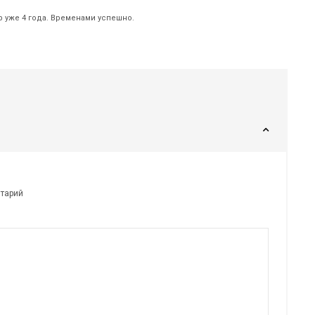
р уже 4 года. Временами успешно.
нтарий