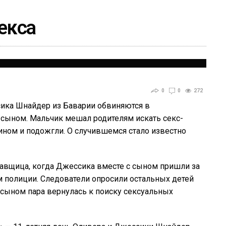
екса
0
0
272
сика Шнайдер из Баварии обвиняются в
 сыном. Мальчик мешал родителям искать секс-
зином и подожгли. О случившемся стало известно
давщица, когда Джессика вместе с сыном пришли за
 полиции. Следователи опросили остальных детей
 сыном пара вернулась к поиску сексуальных