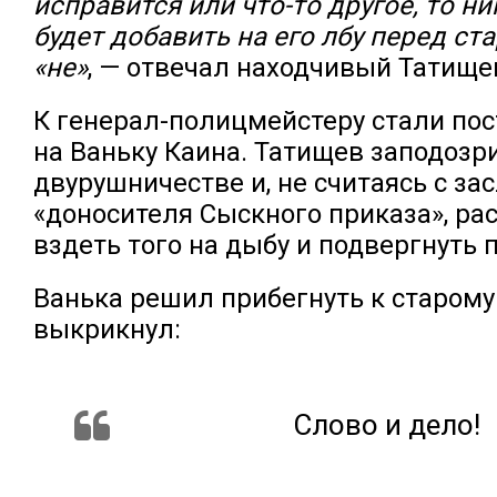
исправится или что-то другое, то н
будет добавить на его лбу перед с
«не»
, — отвечал находчивый Татище
К генерал-полицмейстеру стали по
на Ваньку Каина. Татищев заподозри
двурушничестве и, не считаясь с за
«доносителя Сыскного приказа», ра
вздеть того на дыбу и подвергнуть 
Ванька решил прибегнуть к старому
выкрикнул:
Слово и дело!