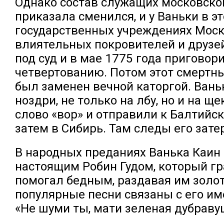
Однако состав служащих московско
приказала сменился, и у Ваньки в э
государственных учреждениях Моск
влиятельных покровителей и друзей
под суд и в мае 1775 года приговор
четвертованию. Потом этот смертн
был заменен вечной каторгой. Ван
ноздри, не только на лбу, но и на щ
слово «вор» и отправили к Балтийс
затем в Сибирь. Там следы его зате
В народных преданиях Ванька Каин
настоящим Робин Гудом, который гр
помогал бедным, раздавая им золот
популярные песни связаны с его им
«Не шуми ты, мати зеленая дубраву