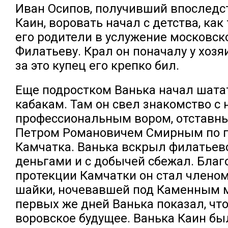
Иван Осипов, получивший впоследс
Каин, воровать начал с детства, как
его родители в услужение московск
Филатьеву. Крал он поначалу у хозя
за это купец его крепко бил.
Еще подростком Ванька начал шата
кабакам. Там он свел знакомство с
профессиональным вором, отставн
Петром Романовичем Смирным по 
Камчатка. Ванька вскрыл филатьевс
деньгами и с добычей сбежал. Благ
протекции Камчатки он стал члено
шайки, ночевавшей под Каменным м
первых же дней Ванька показал, что
воровское будущее. Ванька Каин был