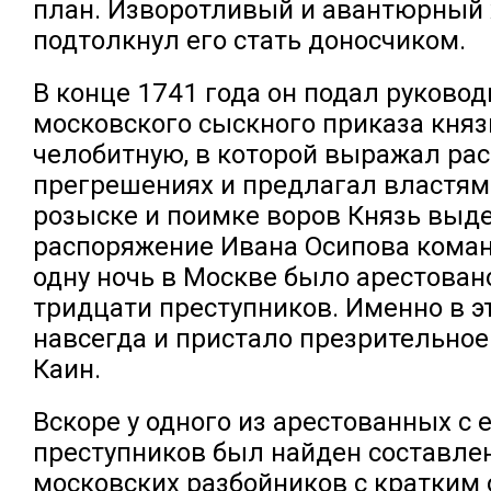
план. Изворотливый и авантюрный 
подтолкнул его стать доносчиком.
В конце 1741 года он подал руково
московского сыскного приказа кня
челобитную, в которой выражал ра
прегрешениях и предлагал властям 
розыске и поимке воров Князь выд
распоряжение Ивана Осипова команд
одну ночь в Москве было арестован
тридцати преступников. Именно в эт
навсегда и пристало презрительно
Каин.
Вскоре у одного из арестованных с
преступников был найден составле
московских разбойников с кратким