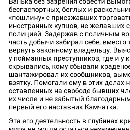
Ванька без зазрения совести вымог
беспаспортных, беглых и раскольни
«пошлину» с приезжавших торговат
иностранных купцов, не желавших с
полицией. Задержав с поличным во
часть добычи забирал себе, вместо 
вернуть законному владельцу. Выяс
у пойманных преступников, где и у к
скрывались, кому сбывали краденое
шантажировал их сообщников, вымо
взятку. Помогали ему в этих делах 
оставленных на свободе бывших чл
их числе и не забытый благодарны
первый его наставник Камчатка.
Эта его деятельность в глубинах к
мира не могла остаться незамеченн