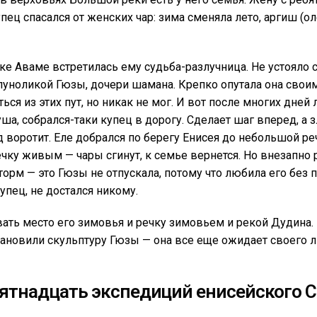
пец спасался от женских чар: зима сменяла лето, аргиш (о
ке Аваме встретилась ему судьба-разлучница. Не устояло 
уноликой Гюзы, дочери шамана. Крепко опутала она своим
ться из этих пут, но никак не мог. И вот после многих дне
ша, собрался-таки купец в дорогу. Сделает шаг вперед, а 
д воротит. Еле добрался по берегу Енисея до небольшой ре
ечку живым — чары сгинут, к семье вернется. Но внезапно
торм — это Гюзы не отпускала, потому что любила его без 
упец, не достался никому.
ывать место его зимовья и речку зимовьем и рекой Дудина.
ановили скульптуру Гюзы — она все еще ожидает своего 
пятнадцать экспедиций енисейского С