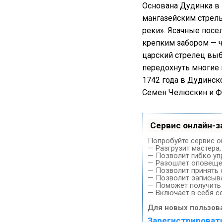
Основана Дудинка в 
мангазейским стрел
реки». Ясачные посе
крепким забором — ча
царский стрелец выб
передохнуть многие 
1742 года в Дудинск
Семен Челюскин и Ф
Сервис онлайн-з
Попробуйте сервис он
— Разгрузит мастера
— Позволит гибко уп
— Разошлет оповещен
— Позволит принять 
— Позволит записыва
— Поможет получить 
— Включает в себя с
Для новых пользов
Зарегистрироват