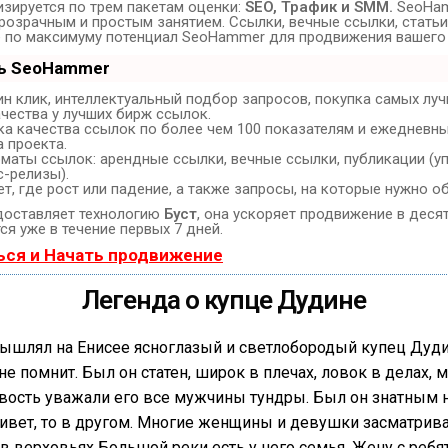
зируется по трем пакетам оценки:
SEO, Трафик и SMM.
SeoHam
розрачным и простым занятием. Ссылки, вечные ссылки, статьи,
е по максимуму потенциал SeoHammer для продвижения вашего 
ть SeoHammer
н клик, интеллектуальный подбор запросов, покупка самых луч
чества у лучших бирж ссылок.
ка качества ссылок по более чем 100 показателям и ежедневн
 проекта.
маты ссылок: арендные ссылки, вечные ссылки, публикации (уп
с-релизы).
, где рост или падение, а также запросы, на которые нужно об
оставляет технологию
Буст
, она ускоряет продвижение в десят
я уже в течение первых 7 дней.
ься и Начать продвижение
Легенда о купце Дудине
шлял на Енисее ясноглазый и светлобородый купец Дудин
не помнит. Был он статен, широк в плечах, ловок в делах, м
вость уважали его все мужчины тундры. Был он знатным н
вет, то в другом. Многие женщины и девушки засматривал
о в верховьях Большой реки есть у него семья. Жену с ре