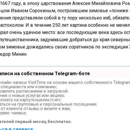
1667 году, в эпоху царствования Алексея Михайловича Ро
ьцом Иваном Сорокиным, построившим зимовье «пониже
ления представляли собой в ту пору несколько изб, обяза
стоколом. И в течение 250 лет картина особенно не меняла
рал очень удачное место: все последующие века здесь о
путешественники, задумавшие добраться до края северных
ом зимовье дожидались своих соратников по экспедиции 
едор Минин.
аписи на собственном Telegram-боте
лайн-записи VisitTime на основе вашего собственного Telegra
, специалиста или компанию;
равлять расписанием и загрузкой;
ия о новых услугах или акциях;
оплату на карту/кошелек/счет;
ться на групповые и персональные посещения;
от клиента отзывы о визите к вам;
ервис чаевых.
ателей первый месяц бесплатно.
ься в сервисе