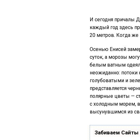
И сегодня причалы Д
каждый год здесь пр
20 метров. Когда же
Осенью Енисей замерз
суток, а морозы могу
белым ватным одеяло
неожиданно: потоки 
голубоватыми и зел
представляется чер
полярные цветы — с
с холодным морем, в
высунувшимся из св
Забиваем Сайты