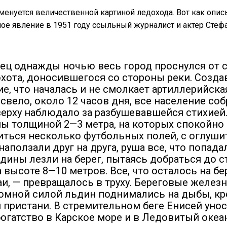
менуется величественной картиной ледохода. Вот как опис
ое явление в 1951 году ссыльный журналист и актер Стеф
ец однажды ночью весь город проснулся от 
охота, доносившегося со стороны реки. Созда
е, что началась и не смолкает артиллерийска
свело, около 12 часов дня, все население со
сверху наблюдало за разбушевавшейся стихией
ы толщиной 2—3 метра, на которых спокойно
иться несколько футбольных полей, с оглуш
наползали друг на друга, руша все, что попада
ьдины лезли на берег, пытаясь добраться до с
 высоте 8—10 метров. Все, что осталось на бер
раи, — превращалось в труху. Береговые желе
ромной силой льдин поднимались на дыбы, к
 пристани. В стремительном беге Енисей унос
богатство в Карское море и в Ледовитый океан