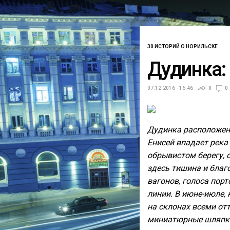
30 ИСТОРИЙ О НОРИЛЬСКЕ
Дудинка: 
07.12.2016 - 16:46
0
0
Дудинка расположена
Енисей впадает река
обрывистом берегу, 
здесь тишина и благ
вагонов, голоса пор
линии. В июне-июле, 
на склонах всеми от
миниатюрные шляпки