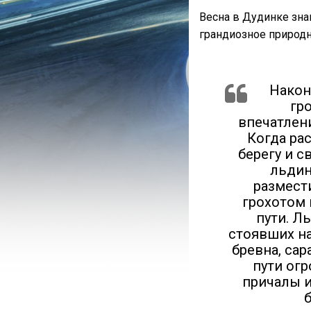
Весна в Дудинке зна
грандиозное природн
Након
гр
впечатлени
Когда рас
берегу и 
льдин
размест
грохотом 
пути. Л
стоявших на
бревна, са
пути ог
причалы и