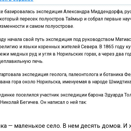
ке базировалась экспедиция Александра Миддендорфа, ру
 который пересек полуостров Таймыр и собрал первые нау
зменности и самом полуострове.
оду начала свой путь экспедиция под руководством Матиас
религию и языки коренных жителей Севера. В 1865 году к
жи медных руд и угля в Норильских горах, а через два го
еплавильную печь.
стартовала экспедиция геолога, палеонтолога и ботаника Ф
вана гора около Норильска, именуемая в народе Шмидтиха
удинке поселился участник экспедиции барона Эдуарда То
иколай Бегичев. Он написал о ней так:
ка — маленькое село. В нем десять домов. И 