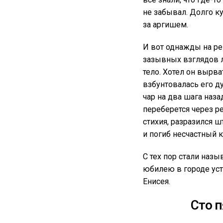
не забывал. Долго ку
за аргишем.
И вот однажды на ре
зазывных взглядов л
тело. Хотел он вырва
взбунтовалась его ду
чар на два шага наза
переберется через р
стихия, разразился ш
и погиб несчастный к
С тех пор стали наз
юбилею в городе уст
Енисея.
Сто 