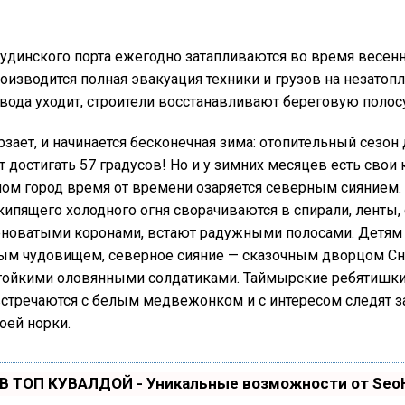
удинского порта ежегодно затапливаются во время весенн
оизводится полная эвакуация техники и грузов на незато
 вода уходит, строители восстанавливают береговую полосу
ает, и начинается бесконечная зима: отопительный сезон 
т достигать 57 градусов! Но и у зимних месяцев есть свои
м город время от времени озаряется северным сиянием. 
кипящего холодного огня сворачиваются в спирали, ленты, 
еноватыми коронами, встают радужными полосами. Детям 
ным чудовищем, северное сияние — сказочным дворцом Сн
тойкими оловянными солдатиками. Таймырские ребятишк
стречаются с белым медвежонком и с интересом следят з
оей норки.
 В ТОП КУВАЛДОЙ - Уникальные возможности от Se