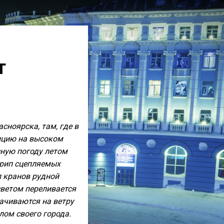
т
сноярска, там, где в
ицию на высоком
сную погоду летом
крип сцепляемых
л кранов рудной
светом переливается
ачиваются на ветру
ом своего города.