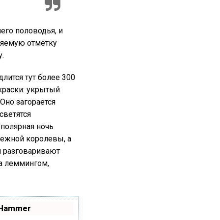
его половодья, и
пляемую отметку
.
длится тут более 300
 краски: укрытый
Оно загорается
светятся
полярная ночь
ежной королевы, а
и разговаривают
а леммингом,
oHammer