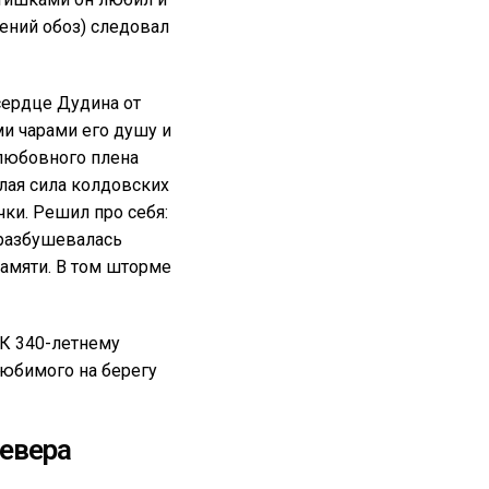
лений обоз) следовал
сердце Дудина от
и чарами его душу и
й любовного плена
злая сила колдовских
чки. Решил про себя:
 разбушевалась
памяти. В том шторме
 К 340-летнему
любимого на берегу
евера