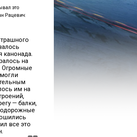
ывал это
ан Рацевич:
страшного
валось
я канонада.
бралось на
. Огромные
 могли
ительным
лось им на
троений,
егу — балки,
знодорожные
рошились
ил все это
.