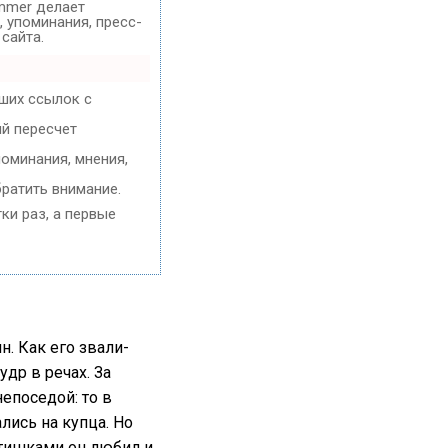
mer делает
 упоминания, пресс-
сайта.
ших ссылок с
ый пересчет
оминания, мнения,
ратить внимание.
ки раз, а первые
. Как его звали-
удр в речах. За
епоседой: то в
ись на купца. Но
бятишками он любил и