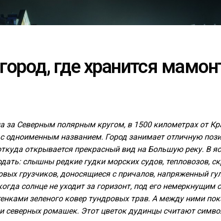
город, где хранится мамон
 за Северным полярным кругом, в 1500 километрах от Кра
 с одноименным названием. Город занимает отличную поз
откуда открывается прекрасный вид на Большую реку. В я
одать: слышны редкие гудки морских судов, тепловозов, с
товых грузчиков, доносящиеся с причалов, напряженный гу
когда солнце не уходит за горизонт, под его немеркнущим 
тенками зеленого ковер тундровых трав. А между ними пок
 северных ромашек. Этот цветок дудинцы считают символ