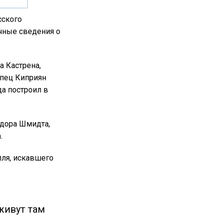
сского
чные сведения о
а Кастрена,
упец Киприян
да построил в
едора Шмидта,
.
лля, искавшего
живут там