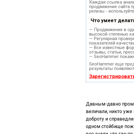
Каждая ссылка анали
продвижение сайта п
релизы - используйт
Что умеет дела
— Продвижение в оди
высокой степенью ка
— Регулярная провер
показателей качества
— Все известные фор
отзывы, статьи, прес
— SeoHammer покажет
SeoHammer еще пред
результаты появляютс
Зарегистрироват
Давным-давно промы
величали, никто уже 
доброту и справедли
одном стойбище пожи
все знали, что где-т