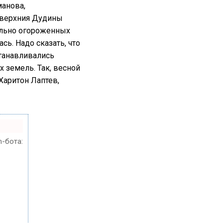
манова,
 верхния Дудины
тельно огороженных
сь. Надо сказать, что
станавливались
 земель. Так, весной
Харитон Лаптев,
m-бота: