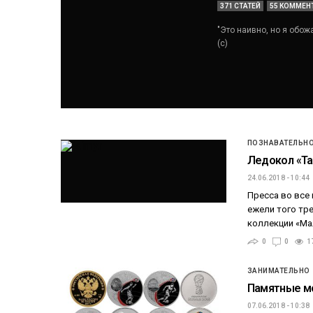
371 СТАТЕЙ
55 КОММЕН
"Это наивно, но я обож
(с)
ПОЗНАВАТЕЛЬН
Ледокол «Т
24.06.2018 - 10:44
Пресса во все 
ежели того тре
коллекции «Ма
0
0
1
ЗАНИМАТЕЛЬНО
Памятные м
07.06.2018 - 10:38