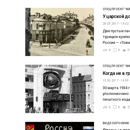
СПЕЦПРОЕКТ "М
У царской д
20.05.2017 - 14:02
Две пустые па
турецкiя крепк
России — «Тов
0
0
3
СПЕЦПРОЕКТ "М
Когда не в 
15.05.2017 - 14:09
30 марта 1934
уполномочено 
печатного изд
0
0
2
ВИДЕОХРОНИКИ