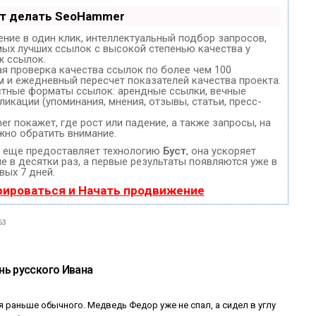
ет делать SeoHammer
ние в один клик, интеллектуальный подбор запросов,
мых лучших ссылок с высокой степенью качества у
ж ссылок.
ая проверка качества ссылок по более чем 100
м и ежедневный пересчет показателей качества проекта.
стные форматы ссылок: арендные ссылки, вечные
ликации (упоминания, мнения, отзывы, статьи, пресс-
 покажет, где рост или падение, а также запросы, на
жно обратить внимание.
еще предоставляет технологию
Буст
, она ускоряет
 в десятки раз, а первые результаты появляются уже в
вых 7 дней.
рироваться и Начать продвижение
63
ь русского Ивана
 раньше обычного. Медведь Федор уже не спал, а сидел в углу