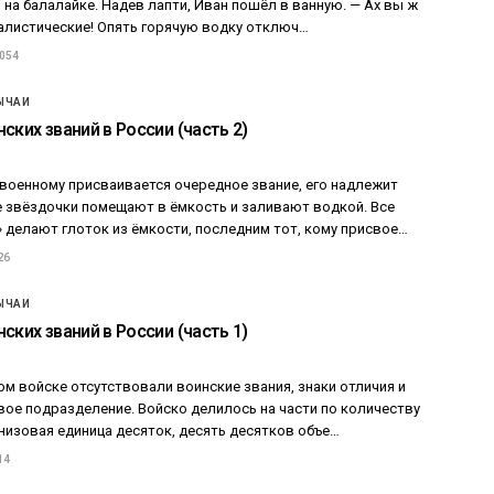
 на балалайке. Надев лапти, Иван пошёл в ванную. — Ах вы ж
алистические! Опять горячую водку отключ…
 054
ЫЧАИ
ских званий в России (часть 2)
 военному присваивается очередное звание, его надлежит
 звёздочки помещают в ёмкость и заливают водкой. Все
делают глоток из ёмкости, последним тот, кому присвое…
26
ЫЧАИ
ских званий в России (часть 1)
м войске отсутствовали воинские звания, знаки отличия и
вое подразделение. Войско делилось на части по количеству
низовая единица десяток, десять десятков объе…
14