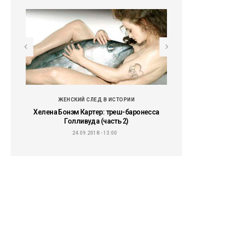
ЖЕНСКИЙ СЛЕД В ИСТОРИИ
ЖЕНСКИЙ
ью, а
Хелена Бонэм Картер: треш-баронесса
Хелена Бонэм К
Голливуда (часть 2)
Голлив
24.09.2018 - 13:00
20.09