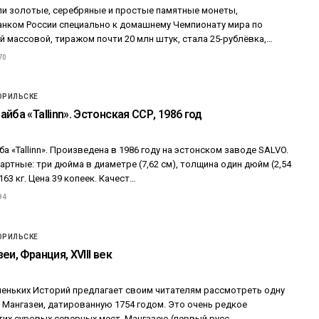
ли золотые, серебряные и простые памятные монеты,
нком России специально к домашнему Чемпионату мира по
 массовой, тиражом почти 20 млн штук, стала 25-рублёвка,…
70
ОРИЛЬСКЕ
йба «Tallinn». Эстонская ССР, 1986 год
а «Tallinn». Произведена в 1986 году на эстонском заводе SALVO.
ртные: три дюйма в диаметре (7,62 см), толщина один дюйм (2,54
163 кг. Цена 39 копеек. Качест…
94
ОРИЛЬСКЕ
еи, Франция, XVIII век
еньких Историй предлагает своим читателям рассмотреть одну
 Мангазеи, датированную 1754 годом. Это очень редкое
тих суровых северных мест. Мангазею (первый русс…