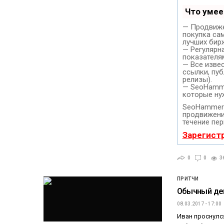
Что уме
— Продвиже
покупка са
лучших бир
— Регулярн
показателя
— Все изве
ссылки, пуб
релизы).
— SeoHammer
которые ну
SeoHammer 
продвижение
течение пер
Зарегист
0
0
3
ПРИТЧИ
Обычный ден
08.03.2017 - 17:00
Иван проснулся