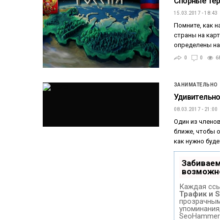
Спорные тер
15.03.2017 - 18:43
Помните, как н
страны на кар
определены на
0
0
6
ЗАНИМАТЕЛЬНО
Удивительно
08.03.2017 - 21:00
Один из члено
ближе, чтобы о
как нужно буд
Забиваем
возможн
Каждая ссы
Трафик и 
прозрачным 
упоминания
SeoHammer 