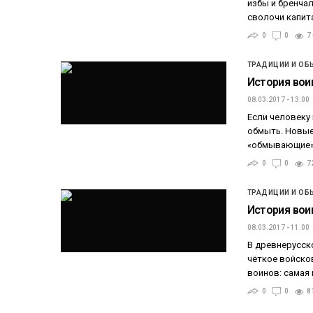
избы и бренчал
сволочи капит
0
0
7
ТРАДИЦИИ И ОБ
История воин
08.03.2017 - 13:00
Если человеку
обмыть. Новые
«обмывающие» 
0
0
7
ТРАДИЦИИ И ОБ
История воин
08.03.2017 - 11:00
В древнерусско
чёткое войско
воинов: самая 
0
0
8