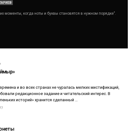
ТАРИЕВ
аю моменты, когда ноты и буквы становятся в нужном порядке".
ЖЕНСКИЙ СЛЕД В ИСТОРИИ
О
Йоко Оно: «Занимайтесь любов
аймыр»
не войной»
19.09.2018 - 13:00
времена и во всех странах не чуралась мелких мистификаций,
бовали редакционное задание и читательский интерес. В
леньких историй» хранится сделанный …
77
онеты