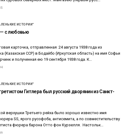
15
АЛЕНЬКИЕ ИСТОРИИ"
 — с любовью
овая карточка, отправленная 24 августа 1938 года из
 (Казахская ССР) в Бодайбо (Иркутская область) на имя Софьи
чинк и полученная ею 19 сентября 1938 года. К…
94
АЛЕНЬКИЕ ИСТОРИИ"
ретистом Гитлера был русский дворянин из Санкт-
кой верхушки Третьего рейха было хорошо известно имя
рера SS, ярого русофоба, антисемита, а по совместительству
етиста фюрера барона Отто фон Курзелля. Настольк…
89