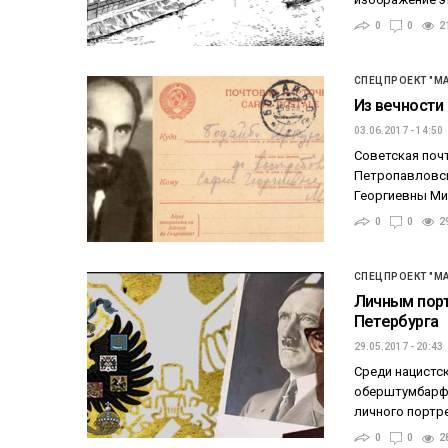
0
0
2
СПЕЦПРОЕКТ "М
Из вечности
03.06.2017 - 14:50
Советская почт
Петропавловска
Георгиевны Мир
0
0
2
СПЕЦПРОЕКТ "М
Личным порт
Петербурга
29.05.2017 - 20:43
Среди нацистс
оберштумбарфю
личного портр
0
0
2