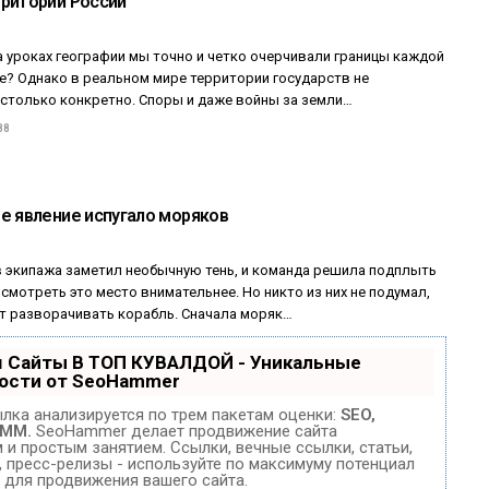
ритории России
а уроках географии мы точно и четко очерчивали границы каждой
те? Однако в реальном мире территории государств не
столько конкретно. Споры и даже войны за земли…
88
е явление испугало моряков
в экипажа заметил необычную тень, и команда решила подплыть
смотреть это место внимательнее. Но никто из них не подумал,
ет разворачивать корабль. Сначала моряк…
 Сайты В ТОП КУВАЛДОЙ - Уникальные
ости от SeoHammer
лка анализируется по трем пакетам оценки:
SEO,
SMM.
SeoHammer делает продвижение сайта
и простым занятием. Ссылки, вечные ссылки, статьи,
, пресс-релизы - используйте по максимуму потенциал
для продвижения вашего сайта.