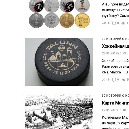
А вы уже виде
выпущенные Ба
футболу? Самой
0
0
1
30 ИСТОРИЙ О Н
Хоккейная ша
22.05.2018 - 0:53
Хоккейная шайб
Размеры станда
см). Масса — 0,
0
0
1
30 ИСТОРИЙ О Н
Карта Мангаз
12.05.2018 - 0:48
Коллекция Мал
из первых карт
изображение э