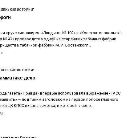
АЛЕНЬКИЕ ИСТОРИИ"
ороги
чки крученых папирос «Ландышъ № 102» и «Константинопольскiя
iя № 47» производства одной из старейших табачных фабрик
арищества табачной фабрики М. И. Бостанжогл…
10
АЛЕНЬКИЕ ИСТОРИИ"
грамматике дело
 года газета «Правда» впервые использовала выражение «ТАСС
заявить» — под таким заголовком на первой полосе главного
ания ЦК КПСС вышла заметка, в которой главно…
72