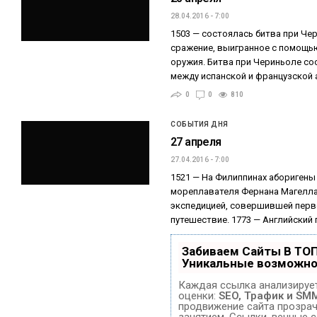
28.04.2016 - 7:00
1503 — состоялась битва при Че
сражение, выигранное с помощь
оружия. Битва при Чериньоле сос
между испанской и французской
0
0
810
СОБЫТИЯ ДНЯ
27 апреля
27.04.2016 - 7:00
1521 — На Филиппинах аборигены
мореплавателя Фернана Магелла
экспедицией, совершившей перв
путешествие. 1773 — Английский
Забиваем Сайты В ТО
Уникальные возможно
Каждая ссылка анализирует
оценки:
SEO, Трафик и SM
продвижение сайта прозра
занятием. Ссылки, вечные с