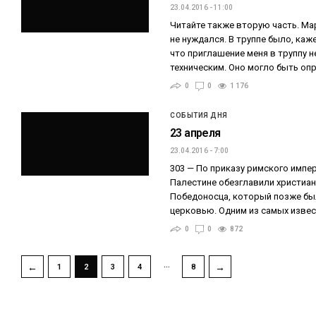
23.04.2016 - 11:00
Читайте также вторую часть. Ма
не нуждался. В труппе было, каже
что приглашение меня в труппу 
техническим. Оно могло быть оп
0
0
1 176
СОБЫТИЯ ДНЯ
23 апреля
23.04.2016 - 7:00
303 — По приказу римского импе
Палестине обезглавили христиан
Победоносца, который позже бы
церковью. Одним из самых изве
0
0
872
…
←
→
1
2
3
4
8