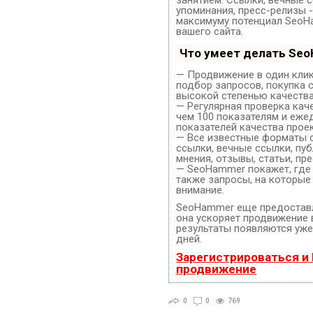
упоминания, пресс-релизы -
максимуму потенциал SeoH
вашего сайта.
Что умеет делать Se
— Продвижение в один клик
подбор запросов, покупка 
высокой степенью качества
— Регулярная проверка кач
чем 100 показателям и еже
показателей качества проек
— Все известные форматы 
ссылки, вечные ссылки, пуб
мнения, отзывы, статьи, пр
— SeoHammer покажет, где 
также запросы, на которые
внимание.
SeoHammer еще предостав
она ускоряет продвижение в
результаты появляются уже
дней.
Зарегистрироваться и
продвижение
0
0
769