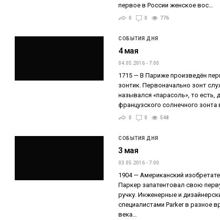
первое в России женское вос…
0
0
776
СОБЫТИЯ ДНЯ
4 мая
04.05.2016 - 7:00
1715 — В Париже произведён пе
зонтик. Первоначально зонт слу
назывался «парасоль», то есть, 
французского солнечного зонта
0
0
548
СОБЫТИЯ ДНЯ
3 мая
03.05.2016 - 7:00
1904 — Американский изобрета
Паркер запатентовал свою пер
ручку. Инженерные и дизайнерск
специалистами Parker в разное вр
века…