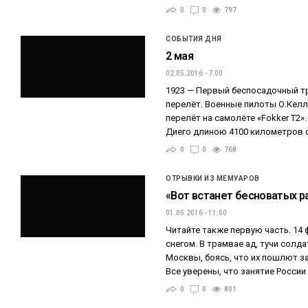
0
0
797
СОБЫТИЯ ДНЯ
2 мая
02.05.2016 - 7:00
1923 — Первый беспосадочный т
перелёт. Военные пилоты О.Кел
перелёт на самолёте «Fokker T2».
Диего длиною 4100 километров 
0
0
768
ОТРЫВКИ ИЗ МЕМУАРОВ
«Вот встанет бесноватых р
01.05.2016 - 11:00
Читайте также первую часть. 14
снегом. В трамвае ад, тучи солда
Москвы, боясь, что их пошлют з
Все уверены, что занятие России
0
0
801