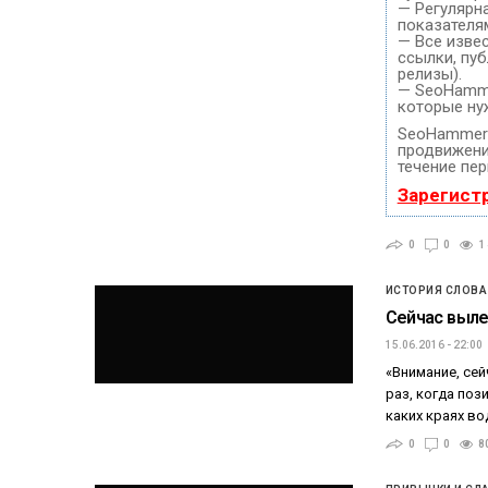
— Регулярн
показателя
— Все изве
ссылки, пуб
релизы).
— SeoHammer
которые ну
SeoHammer 
продвижение
течение пер
Зарегист
0
0
1
ИСТОРИЯ СЛОВА
Сейчас выле
15.06.2016 - 22:00
«Внимание, сей
раз, когда поз
каких краях во
0
0
8