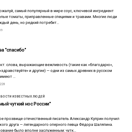
пожалуй, самый популярный в мире соус, ключевой ингредиент
елые томаты, приправленные специями и травами. Многие люди
ждый день, но редкий потребит…
39
ва "спасибо"
кт: слова, выражающие вежливость (такие как «благодарю»,
«здравствуйте» и другие) — одни из самых древних в русском
 имеют …
 228
АБОСТИ ИЗВЕСТНЫХ ЛЮДЕЙ
мый чуткий нос России"
ое прозвище отечественный писатель Александр Куприн получил
кого друга — легендарного оперного певца Фёдора Шаляпина.
ование было вполне заслуженным: чутк…