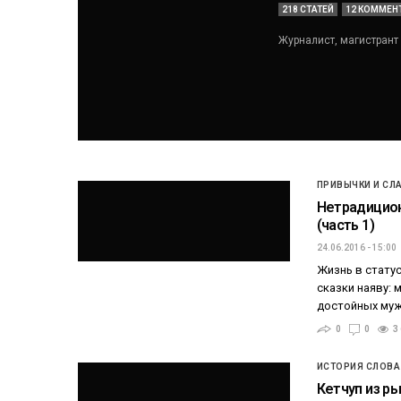
218 СТАТЕЙ
12 КОММЕН
Журналист, магистрант
ПРИВЫЧКИ И СЛ
Нетрадицио
(часть 1)
24.06.2016 - 15:00
Жизнь в стату
сказки наяву:
достойных муж
0
0
3
ИСТОРИЯ СЛОВА
Кетчуп из р