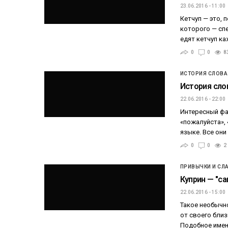
23.06.2016 - 11:00
Кетчуп — это, 
которого — сп
едят кетчуп ка
0
0
8
ИСТОРИЯ СЛОВА
История сло
22.06.2016 - 22:00
Интересный фа
«пожалуйста», 
языке. Все они
0
0
2
ПРИВЫЧКИ И СЛ
Куприн — "са
22.06.2016 - 15:00
Такое необычн
от своего близ
Подобное имен