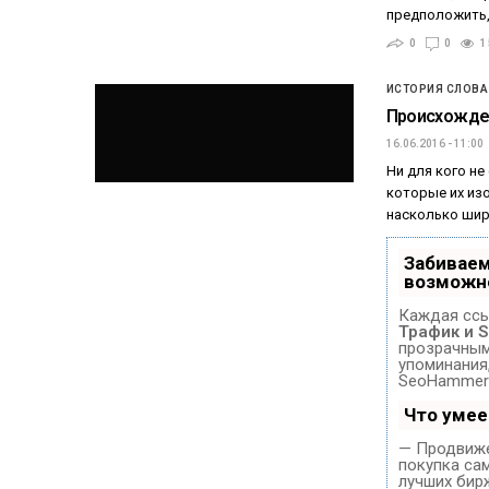
предположить,
0
0
1
ИСТОРИЯ СЛОВА
Происхожден
16.06.2016 - 11:00
Ни для кого не
которые их изо
насколько шир
Забиваем
возможн
Каждая ссы
Трафик и 
прозрачным 
упоминания
SeoHammer 
Что уме
— Продвиже
покупка са
лучших бир