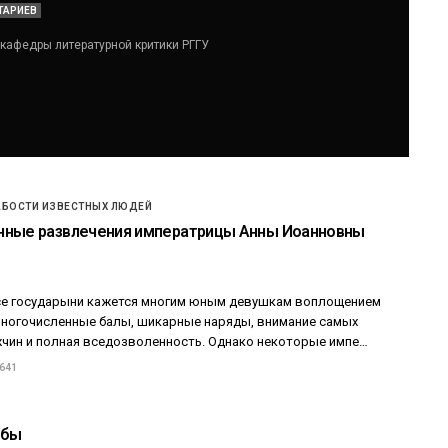
ТАРИЕВ
 кафедры литературной критики РГГУ
ЖЕНСКИЙ СЛЕД В ИСТОРИИ
АБОСТИ ИЗВЕСТНЫХ ЛЮДЕЙ
Йоко Оно: «Занимайтесь любов
нные развлечения императрицы Анны Иоанновны
не войной»
19.09.2018 - 13:00
се государыни кажется многим юным девушкам воплощением
 многочисленные балы, шикарные наряды, внимание самых
чин и полная вседозволенность. Однако некоторые импе…
 641
ыбы