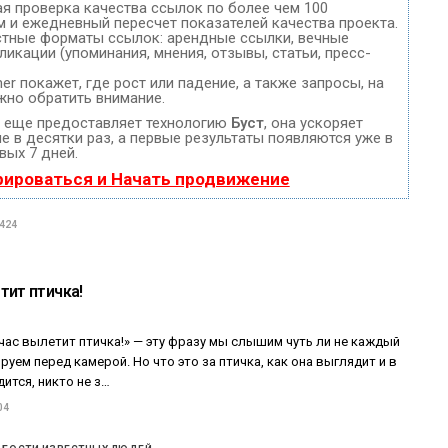
ая проверка качества ссылок по более чем 100
м и ежедневный пересчет показателей качества проекта.
стные форматы ссылок: арендные ссылки, вечные
ликации (упоминания, мнения, отзывы, статьи, пресс-
 покажет, где рост или падение, а также запросы, на
жно обратить внимание.
еще предоставляет технологию
Буст
, она ускоряет
 в десятки раз, а первые результаты появляются уже в
вых 7 дней.
рироваться и Начать продвижение
 424
тит птичка!
час вылетит птичка!» — эту фразу мы слышим чуть ли не каждый
ируем перед камерой. Но что это за птичка, как она выглядит и в
дится, никто не з…
04