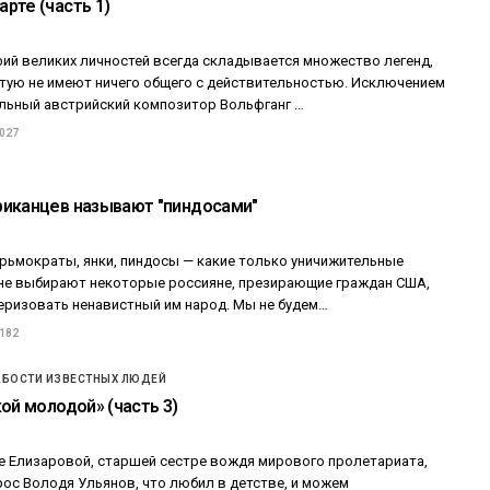
рте (часть 1)
фий великих личностей всегда складывается множество легенд,
тую не имеют ничего общего с действительностью. Исключением
иальный австрийский композитор Вольфганг …
 027
иканцев называют "пиндосами"
рьмократы, янки, пиндосы — какие только уничижительные
не выбирают некоторые россияне, презирающие граждан США,
еризовать ненавистный им народ. Мы не будем…
 182
АБОСТИ ИЗВЕСТНЫХ ЛЮДЕЙ
ой молодой» (часть 3)
е Елизаровой, старшей сестре вождя мирового пролетариата,
рос Володя Ульянов, что любил в детстве, и можем