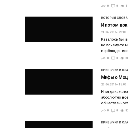
0
0
1
ИСТОРИЯ СЛОВА
И потом док
21.06.2016 - 23:00
Казалось бы, в
но почему-то м
верблюды: вне
0
0
8
ПРИВЫЧКИ И СЛ
Мифы о Моца
20.06.2016 - 15:00
Иногда кажется
абсолютно всё
общественность
0
0
8
ПРИВЫЧКИ И СЛ