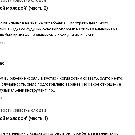
АБОСТИ ИЗВЕСТНЫХ ЛЮДЕЙ
ой молодой" (часть 2)
одя Ульянов на значке октябрёнка — портрет идеального
лыша. Однако будущий основоположник марксизма-ленинизма
гда был прилежным учеником и послушным сыном:…
 384
ах
 выражение «рояль в кустах», когда хотим сказать, будто нечто,
 случайность, было подготовлено заранее. Но какое отношение
 музыкальный инструмент, по…
68
АБОСТИ ИЗВЕСТНЫХ ЛЮДЕЙ
ой молодой" (часть 1)
ин маленький с кудрявой головой, он тоже бегал в валенках по