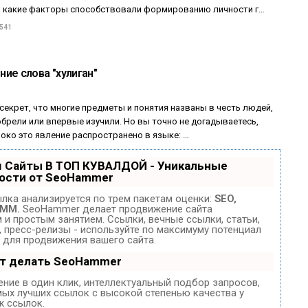
 какие факторы способствовали формированию личности г…
 541
ие слова "хулиган"
 секрет, что многие предметы и понятия названы в честь людей,
брели или впервые изучили. Но вы точно не догадываетесь,
око это явление распространено в языке: …
 Сайты В ТОП КУВАЛДОЙ - Уникальные
ости от SeoHammer
лка анализируется по трем пакетам оценки:
SEO,
SMM.
SeoHammer делает продвижение сайта
и простым занятием. Ссылки, вечные ссылки, статьи,
, пресс-релизы - используйте по максимуму потенциал
для продвижения вашего сайта.
ет делать SeoHammer
ние в один клик, интеллектуальный подбор запросов,
мых лучших ссылок с высокой степенью качества у
ж ссылок.