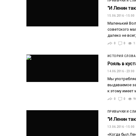
ПРИВЫЧКИ И СЛ
"И Ленин так
15.06.2016 - 15:00
Маленький Вол
советского ма
далеко не все
0
0
1
ИСТОРИЯ СЛОВА
Рояль в куст
14.06.2016 - 23:00
Мы употребляем
выдаваемое за
к этому имеет
0
0
9
ПРИВЫЧКИ И СЛ
"И Ленин так
13.06.2016 - 15:00
«Когда был Лен