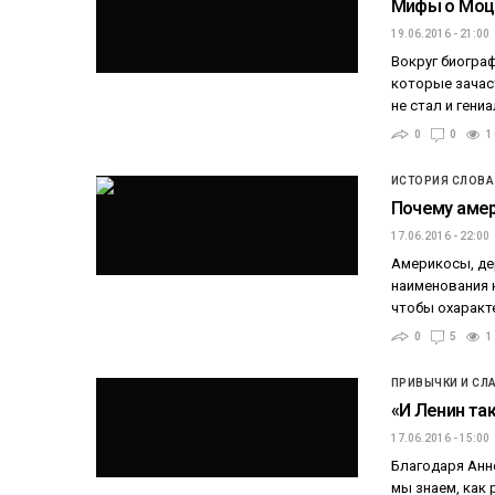
Мифы о Моца
19.06.2016 - 21:00
Вокруг биогра
которые зачас
не стал и ген
0
0
1
ИСТОРИЯ СЛОВА
Почему амер
17.06.2016 - 22:00
Америкосы, де
наименования 
чтобы охаракт
0
5
1
ПРИВЫЧКИ И СЛ
«И Ленин так
17.06.2016 - 15:00
Благодаря Анн
мы знаем, как 