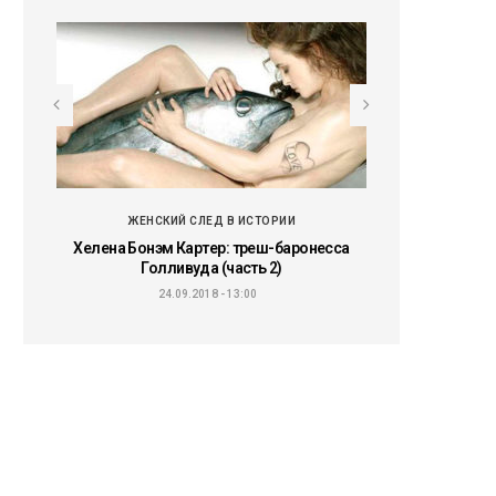
ЖЕНСКИЙ СЛЕД В ИСТОРИИ
ЖЕНСКИЙ
ью, а
Хелена Бонэм Картер: треш-баронесса
Хелена Бонэм К
Голливуда (часть 2)
Голлив
24.09.2018 - 13:00
20.09