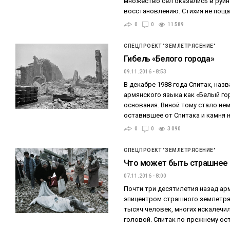
множество сел оказались в руин
восстановлению. Стихия не пощ
0
0
11 589
СПЕЦПРОЕКТ "ЗЕМЛЕТРЯСЕНИЕ"
Гибель «Белого города»
09.11.2016 - 8:53
В декабре 1988 года Спитак, наз
армянского языка как «Белый го
основания. Виной тому стало не
оставившее от Спитака и камня 
0
0
3 090
СПЕЦПРОЕКТ "ЗЕМЛЕТРЯСЕНИЕ"
Что может быть страшнее
07.11.2016 - 8:00
Почти три десятилетия назад ар
эпицентром страшного землетряс
тысяч человек, многих искалечи
головой. Спитак по-прежнему ос