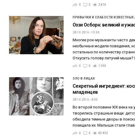
0
3
2 876
ПРИВЫЧКИ И СЛАБОСТИ ИЗВЕСТНЫХ
Оззи Осборн: великий и уж
28.10.2016 - 15:00
Многие рок-музыканты часто де
необычные модели поведения, но
остальных по количеству странн
Откусить голову летучей мыши?
0
0
1 590
ЗЛО В ЛИЦАХ
Секретный ингредиент: кос
младенцев
28.10.2016 - 8:00
Во второй половине XIX века на 
творились страшные вещи: дето
обходила темные дворы в поиска
похищала их. Малыши стали гла
0
0
85 833