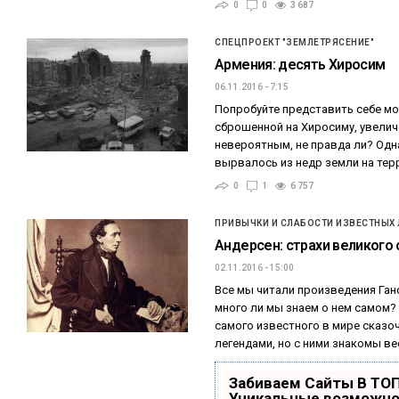
0
0
3 687
СПЕЦПРОЕКТ "ЗЕМЛЕТРЯСЕНИЕ"
Армения: десять Хиросим
06.11.2016 - 7:15
Попробуйте представить себе м
сброшенной на Хиросиму, увелич
невероятным, не правда ли? Одн
вырвалось из недр земли на те
0
1
6 757
ПРИВЫЧКИ И СЛАБОСТИ ИЗВЕСТНЫХ
Андерсен: страхи великого
02.11.2016 - 15:00
Все мы читали произведения Ган
много ли мы знаем о нем самом?
самого известного в мире сказоч
легендами, но с ними знакомы в
Забиваем Сайты В ТО
Уникальные возможно