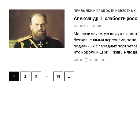
ПРИВЫЧКИ И СЛАБОСТИ ИЗВЕСТНЫХ
Александр III: слабости ро
27.10.2016 - 15:00
Монархи зачастую кажутся прос
безжизненными персонами, холо
подданных с парадных портретов
что короли и цари – живые люд
0
0
3 015
…
→
1
2
3
15