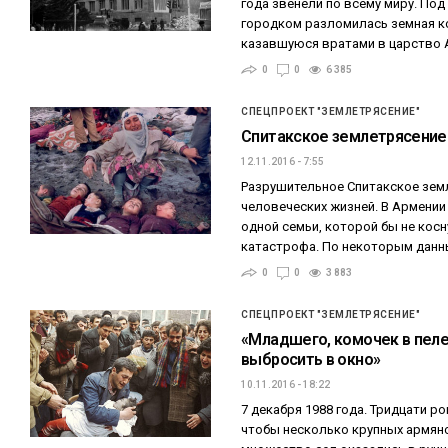
года звенели по всему миру. По
городком разломилась земная ко
казавшуюся вратами в царство 
0
0
6 385
СПЕЦПРОЕКТ "ЗЕМЛЕТРЯСЕНИЕ"
Спитакское землетрясение:
12.11.2016 - 7:55
Разрушительное Спитакское зем
человеческих жизней. В Армении
одной семьи, которой бы не кос
катастрофа. По некоторым данн
0
0
3 883
СПЕЦПРОЕКТ "ЗЕМЛЕТРЯСЕНИЕ"
«Младшего, комочек в пеле
выбросить в окно»
10.11.2016 - 18:22
7 декабря 1988 года. Тридцати ро
чтобы несколько крупных армян