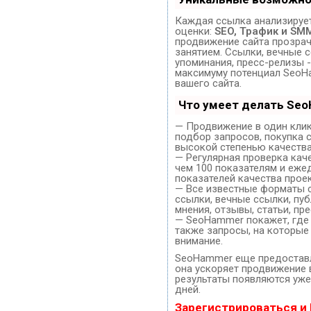
Каждая ссылка анализирует
оценки:
SEO, Трафик и SM
продвижение сайта прозра
занятием. Ссылки, вечные с
упоминания, пресс-релизы -
максимуму потенциал SeoH
вашего сайта.
Что умеет делать Se
— Продвижение в один клик
подбор запросов, покупка 
высокой степенью качества
— Регулярная проверка кач
чем 100 показателям и еже
показателей качества проек
— Все известные форматы 
ссылки, вечные ссылки, пуб
мнения, отзывы, статьи, пр
— SeoHammer покажет, где 
также запросы, на которые
внимание.
SeoHammer еще предостав
она ускоряет продвижение в
результаты появляются уже
дней.
Зарегистрироваться и