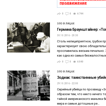
продвижение
0
0
6 744
ЗЛО В ЛИЦАХ
Гермина Браунштайнер: «Т
30.10.2016 - 20:30
Столь нелицеприятное, грубое п
характеризует свою обладатель
прославилась весьма печально.
как одна из самых безжалостных
0
0
6 040
ЗЛО В ЛИЦАХ
Зодиак: таинственные убий
29.10.2016 - 22:00
Серийный убийца по прозвищу «З
образом тем, что никто ничего то
тайной американского маньяка 
мира и самые дотошные ре…