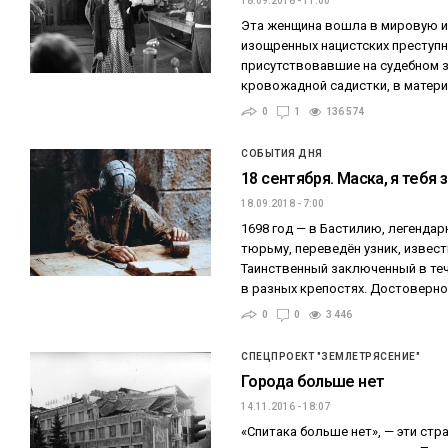
18.09.2018 - 11:00
Эта женщина вошла в мировую и
изощренных нацистских преступн
присутствовавшие на судебном з
кровожадной садистки, в матери
0
1
136 574
СОБЫТИЯ ДНЯ
18 сентября. Маска, я тебя 
18.09.2018 - 7:00
1698 год — в Бастилию, легенда
тюрьму, переведён узник, извес
Таинственный заключенный в те
в разных крепостях. Достоверно
0
0
3 446
СПЕЦПРОЕКТ "ЗЕМЛЕТРЯСЕНИЕ"
Города больше нет
14.11.2016 - 18:07
«Спитака больше нет», — эти стр