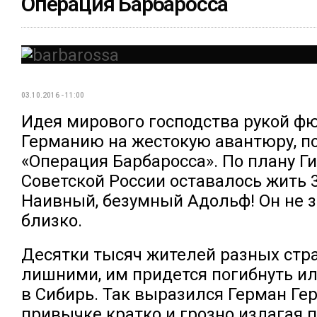
Операция Барбаросса
03.10.2016 - 11:00
Идея мирового господства рукой ф
Германию на жестокую авантюру, 
«Операция Барбаросса». По плану Г
Советской России оставалось жить 
Наивный, безумный Адольф! Он не з
близко.
Десятки тысяч жителей разных стра
лишними, им придется погибнуть и
в Сибирь. Так выразился Герман Гер
привычке кратко и грозно излагая 