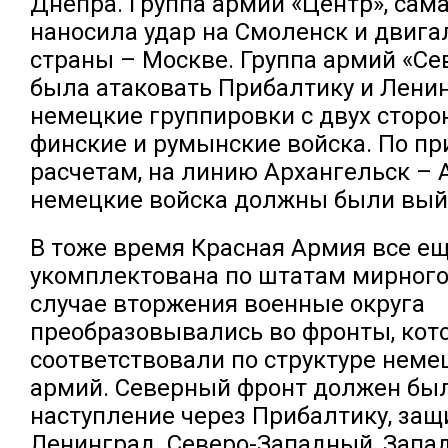
Днепра. Группа армий «Центр», сам
наносила удар на Смоленск и двига
страны – Москве. Группа армий «Се
была атаковать Прибалтику и Ленин
немецкие группировки с двух стор
финские и румынские войска. По п
расчетам, на линию Архангельск – 
немецкие войска должны были выйт
В тоже время Красная Армия все е
укомплектована по штатам мирного
случае вторжения военные округа
преобразовывались во фронты, кот
соответствовали по структуре нем
армий. Северный фронт должен бы
наступление через Прибалтику, за
Ленинград. Северо-Западный, Запа