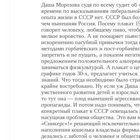
Даша Морозова судя по всему судит об «уж
времени по высказываниям либеральной
опыта жизни в СССР нет. СССР был бо
чем нынешняя Россия. Посему плакат 19
говорит человеку, любящему пиво, что
мелкое воровство. А не поощряет пьянс
искоренению пагубной привычки тогда 
методами горбачёвских и пост-горбачёв
запретить и не пущать, а показом негатива этого и
предложением положительного альтерна
заниматься физкультурой. А плакат о церкви, 
графике годов 30-х, предлагает учиться. Повышать уровень
знаний. Что тогда необходимо было стра
крайне востребовано. Ну если уж Даша
умственного развития детей и взрослых
то тут она — плод нынешней агрессивной религиозной
пропаганды. И потом надо понимать, чт
конкретный плакат в СССР освещалась 
насущная проблема общества. Это вам 
«Сникерс»!» решающий исключительно проблем
наполнения кошелька владельца фирмы.
делались с заботой о человеке и общест