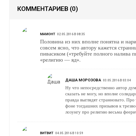
КОММЕНТАРИЕВ
(0)
МАМОНТ
02.05.2016 В 08:35
Половина из них вполне понятна и нари
совсем ясно, что автору кажется странн
пивасиком («требуйте полного налива пи
«религию — яд».
ДАША МОРОЗОВА
03.05.2016 В 03:04
Ну что непосредственно автор дум
сказать не могу, но вполне солидар
правда выглядят странновато. Про 
фоне тогдашних призывов к трезво
лозунгу про религию весьма феери
ВИТВИТ
04.05.2016 В 10:59