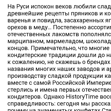
На Руси испокон веков любили слад
древнейшие рецепты пряников и ко
варенья и повидла, засахаренных яг
орехов в меду… Постепенно ассорт
отечественных лакомств пополнялс
марципаном, мармеладом, шоколадо
концов. Примечательно, что многие
кондитерские традиции дошли до на
к сожалению, не скажешь о брендах
названия многих наших заводов и а
производству сладкой продукции к
вместе с самой Российской Империе
стерлись и имена первых отечеств
кондитеров. Однако HistoryTime вос
справедливость: сегодня мы расскаж
почему на знаменитых конфетах Ст