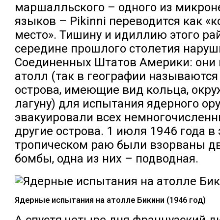
маршалльского – одного из микрон
языков – Pikinni переводится как «
место». Тишину и идиллию этого рай
середине прошлого столетия наруш
Соединенных Штатов Америки: они 
атолл (так в географии называютс
острова, имеющие вид кольца, окр
лагуну) для испытания ядерного ор
эвакуировали всех немногочисленн
другие острова. 1 июля 1946 года в
тропическом раю были взорваны д
бомбы, одна из них – подводная.
Ядерные испытания на атолле Бикини (1946 год)
А спустя четыре дня французский д