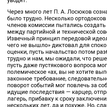
уводят.
Через много лет П. А. Лосюков созна
было трудно. Несколько ортодоксов
членов комиссии пытались создать
между партийной и технической сов
Извечный принцип передовой идеол
чего не вышло» диктовал для споко
оценки, пусть начальство потом раз
трудно и нам, мы ожидали, что реш
пусть даже пустякового вопроса мо
полемическое «ах, вы не хотите вы
законное требование, следовательн
поворот событий мог повлечь за со
идущие последствия — карцер, отпр
лагерь, прибавку к сроку заключен
нескольких лет, да и похуже. Но, сла